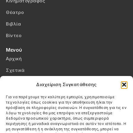
Κινηματογράφος
Θέατρο
Βιβλία
Βίντεο
Μενού
Αρχική
Σχετικά
Επικοινωνία
Διαχείριση Συγκατάθεσης
Πολιτική Απορρήτου
Για να παρέχουμε την καλύτερη εμπειρία, χρησιμοποιούμε
τεχνολογίες όπως cookies για την αποθήκευση ή/και την
Πολιτική Cookies (ΕΕ)
πρόσβαση σε πληροφορίες συσκευών. Η συγκατάθεση για τις εν
λόγω τεχνολογίες θα μας επιτρέψει να επεξεργαστούμε
δεδομένα προσωπικού χαρακτήρα, όπως συμπεριφορά
Στοιχεία Επικοινωνίας
περιήγησης ή μοναδικά αναγνωριστικά σε αυτόν τον ιστότοπο. Η
Καλεσέ μας
μη συγκατάθεση ή η ανάκληση της συγκατάθεσης, μπορεί να