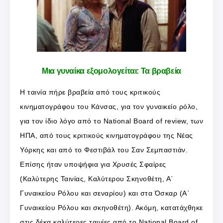
Μια γυναίκα εξομολογείται: Τα βραβεία
Η ταινία πήρε βραβεία από τους κριτικούς
κινηματογράφου του Κάνσας, για τον γυναικείο ρόλο,
για τον ίδιο λόγο από το National Board of review, των
ΗΠΑ, από τους κριτικούς κινηματογράφου της Νέας
Υόρκης και από το Φεστιβάλ του Σαν Σεμπαστιάν.
Επίσης ήταν υποψήφια για Χρυσές Σφαίρες
(Καλύτερης Ταινίας, Καλύτερου Σκηνοθέτη, Α΄
Γυναικείου Ρόλου και σεναρίου) και στα Όσκαρ (Α΄
Γυναικείου Ρόλου και σκηνοθέτη). Ακόμη, κατατάχθηκε
στις δέκα καλύτερες ταινίες από το National Board of