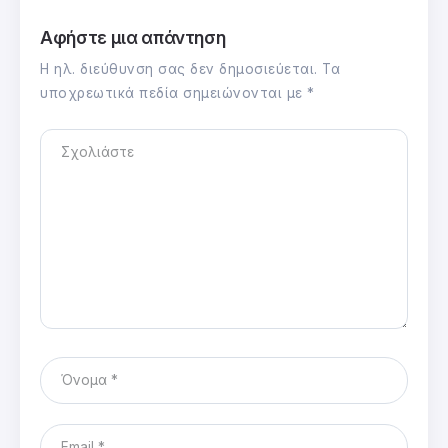
Αφήστε μια απάντηση
Η ηλ. διεύθυνση σας δεν δημοσιεύεται.
Τα
υποχρεωτικά πεδία σημειώνονται με
*