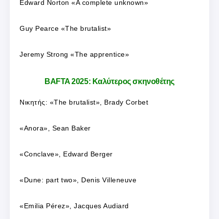
Edward Norton «A complete unknown»
Guy Pearce «The brutalist»
Jeremy Strong «The apprentice»
BAFTA 2025: Καλύτερος σκηνοθέτης
Νικητής: «The brutalist», Brady Corbet
«Anora», Sean Baker
«Conclave», Edward Berger
«Dune: part two», Denis Villeneuve
«Emilia Pérez», Jacques Audiard