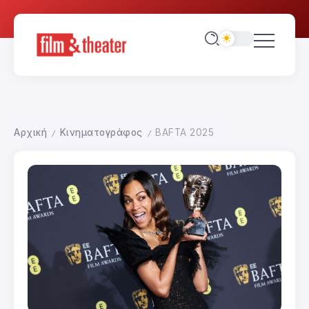
Αρχική
Κινηματογράφος
BAFTA 2025
/
/