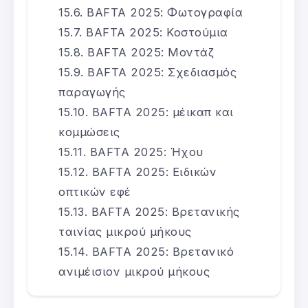
BAFTA 2025: Φωτογραφία
BAFTA 2025: Κοστούμια
BAFTA 2025: Μοντάζ
BAFTA 2025: Σχεδιασμός
παραγωγής
BAFTA 2025: μέικαπ και
κομμώσεις
BAFTA 2025: Ήχου
BAFTA 2025: Ειδικών
οπτικών εφέ
BAFTA 2025: Βρετανικής
ταινίας μικρού μήκους
BAFTA 2025: Βρετανικό
ανιμέισιον μικρού μήκους