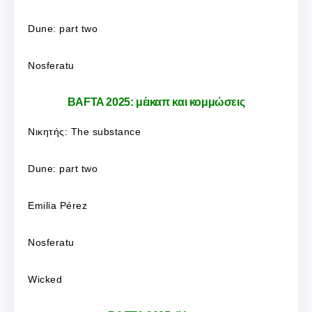
Dune: part two
Nosferatu
BAFTA 2025: μέικαπ και κομμώσεις
Νικητής: The substance
Dune: part two
Emilia Pérez
Nosferatu
Wicked