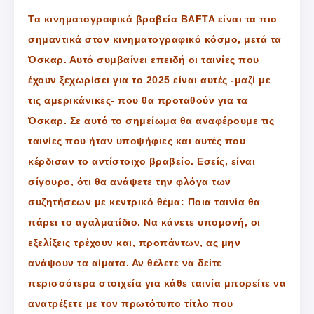
Τα κινηματογραφικά βραβεία BAFTA είναι τα πιο
σημαντικά στον κινηματογραφικό κόσμο, μετά τα
Όσκαρ. Αυτό συμβαίνει επειδή οι ταινίες που
έχουν ξεχωρίσει για το 2025 είναι αυτές -μαζί με
τις αμερικάνικες- που θα προταθούν για τα
Όσκαρ. Σε αυτό το σημείωμα θα αναφέρουμε τις
ταινίες που ήταν υποψήφιες και αυτές που
κέρδισαν το αντίστοιχο βραβείο. Εσείς, είναι
σίγουρο, ότι θα ανάψετε την φλόγα των
συζητήσεων με κεντρικό θέμα: Ποια ταινία θα
πάρει το αγαλματίδιο. Να κάνετε υπομονή, οι
εξελίξεις τρέχουν και, προπάντων, ας μην
ανάψουν τα αίματα. Αν θέλετε να δείτε
περισσότερα στοιχεία για κάθε ταινία μπορείτε να
ανατρέξετε με τον πρωτότυπο τίτλο που