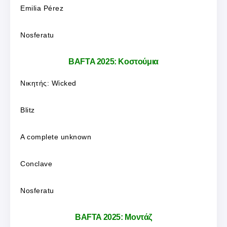
Emilia Pérez
Nosferatu
BAFTA 2025: Κοστούμια
Νικητής: Wicked
Blitz
A complete unknown
Conclave
Nosferatu
BAFTA 2025: Μοντάζ