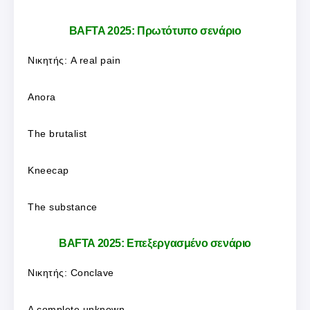
BAFTA 2025: Πρωτότυπο σενάριο
Νικητής: A real pain
Anora
The brutalist
Kneecap
The substance
BAFTA 2025: Επεξεργασμένο σενάριο
Νικητής: Conclave
A complete unknown