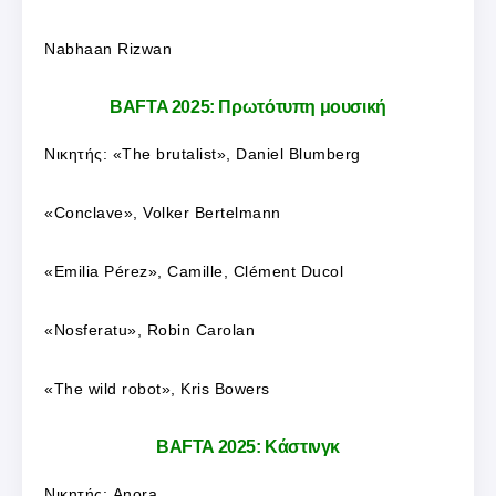
Nabhaan Rizwan
BAFTA 2025: Πρωτότυπη μουσική
Νικητής: «The brutalist», Daniel Blumberg
«Conclave», Volker Bertelmann
«Emilia Pérez», Camille, Clément Ducol
«Nosferatu», Robin Carolan
«The wild robot», Kris Bowers
BAFTA 2025: Kάστινγκ
Νικητής: Anora