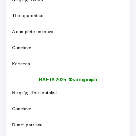
The apprentice
A complete unknown
Conclave
Kneecap
BAFTA 2025: Φωτογραφία
Νικητής: The brutalist
Conclave
Dune: part two