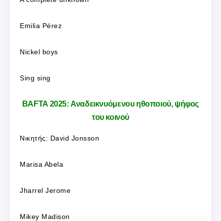
Emilia Pérez
Nickel boys
Sing sing
BAFTA 2025: Αναδεικνυόμενου ηθοποιού, ψήφος
του κοινού
Νικητής: David Jonsson
Marisa Abela
Jharrel Jerome
Mikey Madison