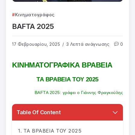
Κινηματογράφος
BAFTA 2025
17 Φεβρουαρίου, 2025
3 Λεπτά ανάγνωσης
0
ΚΙΝΗΜΑΤΟΓΡΑΦΙΚΑ ΒΡΑΒΕΙΑ
ΤΑ ΒΡΑΒΕΙΑ ΤΟΥ 2025
BAFTA 2025: γράφει ο Γιάννης Φραγκούλης
Table Of Content
ΤΑ ΒΡΑΒΕΙΑ ΤΟΥ 2025