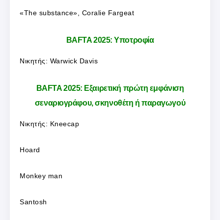
«The substance», Coralie Fargeat
BAFTA 2025: Υποτροφία
Νικητής: Warwick Davis
BAFTA 2025: Εξαιρετική πρώτη εμφάνιση
σεναριογράφου, σκηνοθέτη ή παραγωγού
Νικητής: Kneecap
Hoard
Monkey man
Santosh