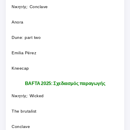
Νικητής: Conclave
Anora
Dune: part two
Emilia Pérez
Kneecap
BAFTA 2025: Σχεδιασμός παραγωγής
Νικητής: Wicked
The brutalist
Conclave