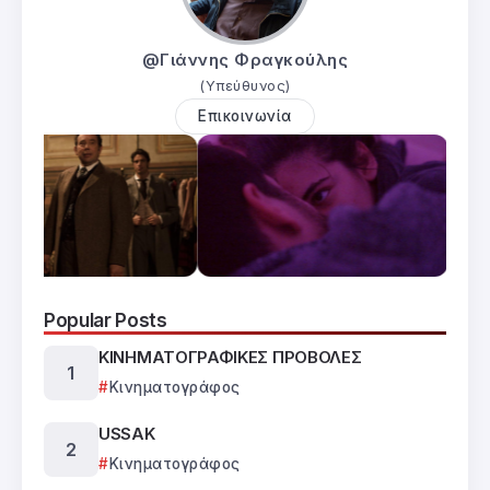
@Γιάννης Φραγκούλης
(Υπεύθυνος)
Επικοινωνία
Popular Posts
ΚΙΝΗΜΑΤΟΓΡΑΦΙΚΕΣ ΠΡΟΒΟΛΕΣ
Κινηματογράφος
USSAK
Κινηματογράφος