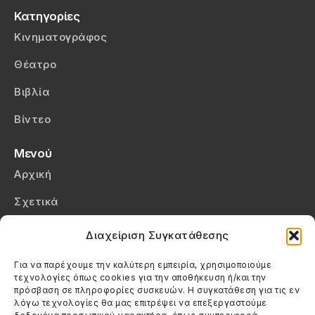
Κατηγορίες
Κινηματογράφος
Θέατρο
Βιβλία
Βίντεο
Μενού
Αρχική
Σχετικά
Επικοινωνία
Διαχείριση Συγκατάθεσης
Πολιτική Απορρήτου
Για να παρέχουμε την καλύτερη εμπειρία, χρησιμοποιούμε
τεχνολογίες όπως cookies για την αποθήκευση ή/και την
Πολιτική Cookies (ΕΕ)
πρόσβαση σε πληροφορίες συσκευών. Η συγκατάθεση για τις εν
λόγω τεχνολογίες θα μας επιτρέψει να επεξεργαστούμε