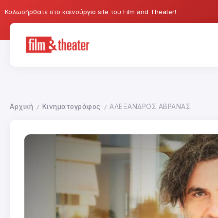
Καλωσήρθατε στο καινούργιο site του Film and Theater!
Αρχική
Κινηματογράφος
ΑΛΕΞΑΝΔΡΟΣ ΑΒΡΑΝΑΣ
/
/