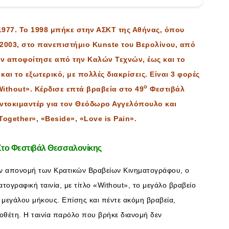
1977. Το 1998 μπήκε στην ΑΣΚΤ της Αθήνας, όπου
 2003, στο πανεπιστήμιο Kunste του Βερολίνου, από
αν αποφοίτησε από την Καλών Τεχνών, έως και το
αι το εξωτερικό, με πολλές διακρίσεις. Είναι 3 φορές
ο
Without». Κέρδισε επτά βραβεία στο 49
Φεστιβάλ
 ντοκιμαντέρ για τον Θεόδωρο Αγγελόπουλο και
Together», «Beside», «Love is Pain».
Στο Φεστιβάλ Θεσσαλονίκης
ην απονομή των Κρατικών Βραβείων Κινηματογράφου, ο
τογραφική ταινία, με τίτλο «Without», το μεγάλο βραβείο
 μεγάλου μήκους. Επίσης και πέντε ακόμη βραβεία,
οθέτη. Η ταινία παρόλο που βρήκε διανομή δεν