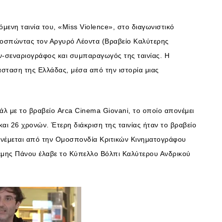
όμενη ταινία του, «Miss Violence», στο διαγωνιστικό
ποσπώντας τον Αργυρό Λέοντα (Βραβείο Καλύτερης
ν-σεναριογράφος και συμπαραγωγός της ταινίας. Η
άσταση της Ελλάδας, μέσα από την ιστορία μιας
βάλ με το βραβείο Arca Cinema Giovani, το οποίο απονέμει
αι 26 χρονών. Έτερη διάκριση της ταινίας ήταν το βραβείο
πονέμεται από την Ομοσπονδία Κριτικών Κινηματογράφου
έμης Πάνου έλαβε το Κύπελλο Βόλπι Καλύτερου Ανδρικού