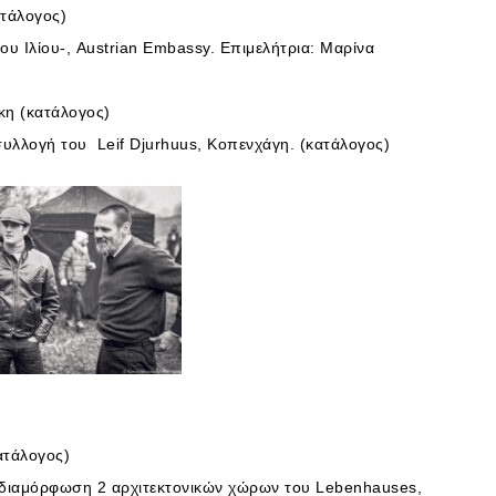
ατάλογος)
μου Ιλίου-, Austrian Embassy. Επιμελήτρια: Μαρίνα
κη (κατάλογος)
υλλογή του Leif Djurhuus, Κοπενχάγη. (κατάλογος)
κατάλογος)
ή διαμόρφωση 2 αρχιτεκτονικών χώρων του Lebenhauses,