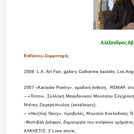
Αλέξανδρος Αβρ
Εκθέσεις-Συμμετοχές
2008 L.A. Art Fair, gallery Catherine bastide, Los Ang
2007 «Karaoke Poetry», ομαδική έκθεση, REMAP, στα
– «Τόποι», Συλλογή Μακεδονικού Μουσείου Σύγχρονης
Ντένης Ζαχαρόπουλος (κατάλογος).
– «Her(his) Story», προβολές, Μουσείο Κυκλαδικής Τέ
-Φεστιβάλ Δελφών, δημιουργία του κιν/φικού τμήματο
ΑΛΚΗΣΤΙΣ: 2 Love storie,