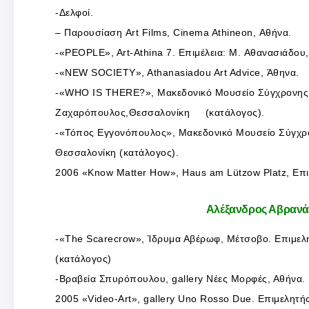
-Δελφοί.
– Παρουσίαση Art Films, Cinema Athineon, Αθήνα.
-«PEOPLE», Art-Athina 7. Επιμέλεια: M. Αθανασιάδου,
-«NEW SOCIETY», Athanasiadou Art Advice, Άθηνα.
-«WHO IS THERE?», Μακεδονικό Μουσείο Σύγχρονης Τ
Ζαχαρόπουλος,Θεσσαλονίκη (κατάλογος).
-«Τόπος Εγγονόπουλος», Μακεδονικό Μουσείο Σύγχρο
Θεσσαλονίκη (κατάλογος).
2006 «Know Matter How», Haus am Lützow Platz, Eπιμ
Αλέξανδρος Αβρανάς
-«The Scarecrow», Ίδρυμα Αβέρωφ, Μέτσοβο. Επιμελητ
(κατάλογος)
-Βραβεία Σπυρόπουλου, gallery Νέες Μορφές, Αθήνα.
2005 «Video-Art», gallery Uno Rosso Due. Επιμελητ