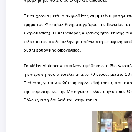
προβλήθηκε ποτέ στις ελληνικές αίθουσες.
Πέντε χρόνια μετά, ο σκηνοθέτης συμμετέχει με την επ
τμήμα του Φεστιβάλ Κινηματογράφου της Βενετίας, α
Σκηνοθεσίας). Ο Αλέξανδρος Αβρανάς ήταν επίσης συ
τελευταία αποτελεί αλληγορία πάνω στη σημερινή κατ
δυσλειτουργικής οικογένειας.
Το «Miss Violence» επιπλέον τιμήθηκε στο ίδιο Φεστι
η επιτροπή που αποτελείται από 70 νέους, μεταξύ 18 κ
Fedeora, για την καλύτερη ευρωπαϊκή ταινία, που α
της Ευρώπης και της Μεσογείου. Τέλος ο ηθοποιός Θ
Ρόλου για τη δουλειά του στην ταινία.