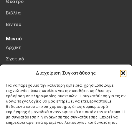
Θέατρο
Βιβλία
Βίντεο
Μενού
Αρχική
Σχετικά
Επικοινωνία
Διαχείριση Συγκατάθεσης
Πολιτική Απορρήτου
Για να παρέχουμε την καλύτερη εμπειρία, χρησιμοποιούμε
τεχνολογίες όπως cookies για την αποθήκευση ή/και την
Πολιτική Cookies (ΕΕ)
πρόσβαση σε πληροφορίες συσκευών. Η συγκατάθεση για τις εν
λόγω τεχνολογίες θα μας επιτρέψει να επεξεργαστούμε
δεδομένα προσωπικού χαρακτήρα, όπως συμπεριφορά
Στοιχεία Επικοινωνίας
περιήγησης ή μοναδικά αναγνωριστικά σε αυτόν τον ιστότοπο. Η
Καλεσέ μας
μη συγκατάθεση ή η ανάκληση της συγκατάθεσης, μπορεί να
επηρεάσει αρνητικά ορισμένες λειτουργίες και δυνατότητες.
(+30) 6974123481
Στείλε μας email