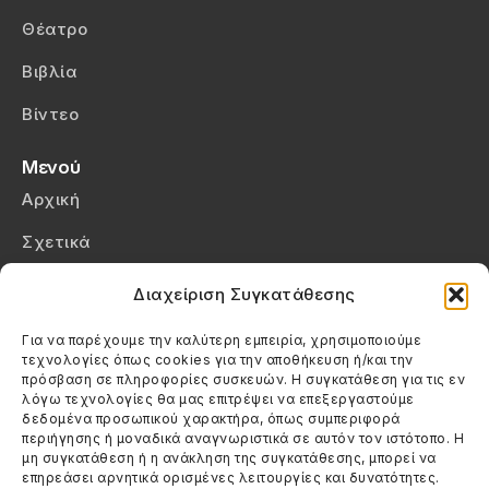
Θέατρο
Βιβλία
Βίντεο
Μενού
Αρχική
Σχετικά
Επικοινωνία
Διαχείριση Συγκατάθεσης
Πολιτική Απορρήτου
Για να παρέχουμε την καλύτερη εμπειρία, χρησιμοποιούμε
τεχνολογίες όπως cookies για την αποθήκευση ή/και την
Πολιτική Cookies (ΕΕ)
πρόσβαση σε πληροφορίες συσκευών. Η συγκατάθεση για τις εν
λόγω τεχνολογίες θα μας επιτρέψει να επεξεργαστούμε
δεδομένα προσωπικού χαρακτήρα, όπως συμπεριφορά
Στοιχεία Επικοινωνίας
περιήγησης ή μοναδικά αναγνωριστικά σε αυτόν τον ιστότοπο. Η
Καλεσέ μας
μη συγκατάθεση ή η ανάκληση της συγκατάθεσης, μπορεί να
επηρεάσει αρνητικά ορισμένες λειτουργίες και δυνατότητες.
(+30) 6974123481