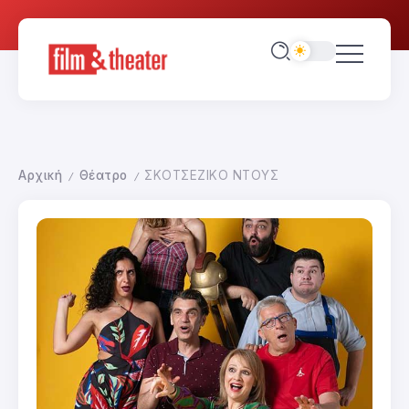
Αρχική
Θέατρο
ΣΚΟΤΣΕΖΙΚΟ ΝΤΟΥΣ
/
/