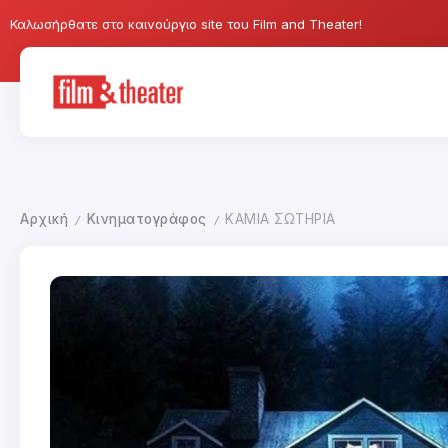
Καλωσήρθατε στο καινούργιο site του Film and Theater!
Αρχική
Κινηματογράφος
ΚΑΜΙΑ ΣΩΤΗΡΙΑ
/
/