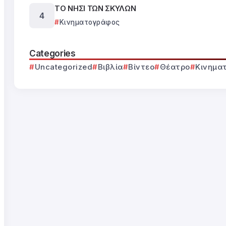
ΤΟ ΝΗΣΙ ΤΩΝ ΣΚΥΛΩΝ
Κινηματογράφος
Categories
Uncategorized
Βιβλία
Βίντεο
Θέατρο
Κινημα