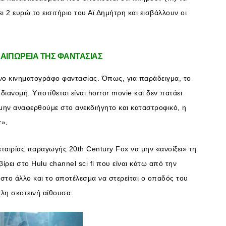
ι 2 ευρώ το εισιτήριο του Αϊ Δημήτρη και εισβάλλουν οι
ΛΑΙΠΩΡΕΙΑ ΤΗΣ ΦΑΝΤΑΣΙΑΣ
νο κινηματογράφο φαντασίας. Όπως, για παράδειγμα, το
ιανομή. Υποτίθεται είναι horror movie και δεν πατάει
α μην αναφερθούμε στο ανεκδιήγητο και καταστροφικό, η
r».
 εταιρίας παραγωγής 20th Century Fox να μην «ανοίξει» τη
ίρει στο Hulu channel sci fi που είναι κάτω από την
το άλλο και το αποτέλεσμα να στερείται ο οπαδός του
άλη σκοτεινή αίθουσα.