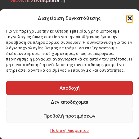
Μείνετε Συνδεμένοι :
Κατηγορίες
Διαχείριση Συγκατάθεσης
Κινηματογράφος
Για να παρέχουμε την καλύτερη εμπειρία, χρησιμοποιούμε
τεχνολογίες όπως cookies για την αποθήκευση ή/και την
Θέατρο
πρόσβαση σε πληροφορίες συσκευών. Η συγκατάθεση για τις εν
λόγω τεχνολογίες θα μας επιτρέψει να επεξεργαστούμε
Βιβλία
δεδομένα προσωπικού χαρακτήρα, όπως συμπεριφορά
περιήγησης ή μοναδικά αναγνωριστικά σε αυτόν τον ιστότοπο. Η
Βίντεο
μη συγκατάθεση ή η ανάκληση της συγκατάθεσης, μπορεί να
επηρεάσει αρνητικά ορισμένες λειτουργίες και δυνατότητες.
Μενού
Αρχική
Αποδοχή
Σχετικά
Δεν αποδέχομαι
Επικοινωνία
Προβολή προτιμήσεων
Πολιτική Απορρήτου
Πολιτική Απορρήτου
Πολιτική Cookies (ΕΕ)