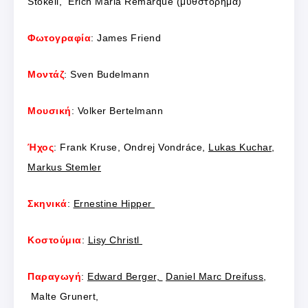
Stokell, Erich Maria Remarque (μυθστόρημα)
Φωτογραφία
: James Friend
Μοντάζ
: Sven Budelmann
Μουσική
: Volker Bertelmann
Ήχος
: Frank Kruse, Ondrej Vondráce,
Lukas Kuchar
,
Markus Stemler
Σκηνικά
:
Ernestine Hipper
Κοστούμια
:
Lisy Christl
Παραγωγή
:
Edward Berger,
Daniel Marc Dreifuss
,
Malte Grunert,