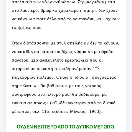
απελπισία των νέων ανθρώπων. Στριμωγμένοι μέσα
στο λασπερό, βρώμικο χαράκωμα ή αμπρί, δεν έχουν
να κάνουν τίποτε άλλο από το να πεινάνε, να ψάχνουν
τις ψείρες τους.
Όταν διατάσσονται με στυλ απειλής αν δεν το κάνουν,
να επιτίθενται μάταια και δίχως νόημα σε μια έφοδο
θανάτου. Στο ανεξάντλητο κρεοπωλείο που οι
ος
ιστορικοί με περισσή σπουδή ονόμασαν 1
παγκόσμιος πόλεμος. Όπως ο ίδιος ο συγγραφέας
σημειώνει: «…θα βαδίσουμε με τους νεκρούς
συντρόφους στο πλευρό μας, θα βαδίσουμε, μα
ενάντια σε ποιον;» («Ουδέν νεώτερον από το δυτικό
μέτωπο», σελ. 115, εκδόσεις Μίνωας, 1963).
ΟΥΔΕΝ ΝΕΩΤΕΡΟ ΑΠΟ ΤΟ ΔΥΤΙΚΟ ΜΕΤΩΠΟ: