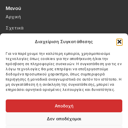
Μενού
Αρχική
Σχετικά
Επικοινωνία
Διαχείριση Συγκατάθεσης
Πολιτική Απορρήτου
Για να παρέχουμε την καλύτερη εμπειρία, χρησιμοποιούμε
τεχνολογίες όπως cookies για την αποθήκευση ή/και την
Πολιτική Cookies (ΕΕ)
πρόσβαση σε πληροφορίες συσκευών. Η συγκατάθεση για τις εν
λόγω τεχνολογίες θα μας επιτρέψει να επεξεργαστούμε
δεδομένα προσωπικού χαρακτήρα, όπως συμπεριφορά
Στοιχεία Επικοινωνίας
περιήγησης ή μοναδικά αναγνωριστικά σε αυτόν τον ιστότοπο. Η
Καλεσέ μας
μη συγκατάθεση ή η ανάκληση της συγκατάθεσης, μπορεί να
επηρεάσει αρνητικά ορισμένες λειτουργίες και δυνατότητες.
(+30) 6974123481
Στείλε μας email
info@filmandtheater.gr
Αποδοχή
Δεν αποδέχομαι