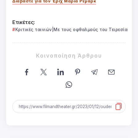
Διαβάστε για τον Έριχ Μαρία Ρεμάρκ
Ετικέτες:
Κριτικές ταινιών|Με τους οφθαλμούς του Τειρεσία
Κοινοποίηση Άρθρου