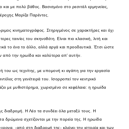
άτο και με πολύ βάθος. Βασισμένο στο ρεσιτάλ ερμηνείας,
πέροχης Μαρίζα Παρέντες.
ριμος κινηματογράφος. Στηριγμένος σε χαρακτήρες και όχι
ρες ταινίες του σκηνοθέτη. Είναι πιο κλασική, λιτή και
ικά το ένα το άλλο, αλλά αργά και προοδευτικά. Έτσι ώστε
ν από την ηρωίδα και καλύτερα απ’ αυτήν.
 του ως τεχνίτης, με υπομονή κι αγάπη για την εργασία
ντέλες στη γενέτειρά του. Ισορροπεί τον κεντρικό
άζει με μυθιστόρημα, χωρισμένο σε κεφάλαια: η ηρωίδα
ς διαδρομή. Η Λέο τα συνδέει όλα μεταξύ τους. Η
τα δρώμενα σχετίζονται με την πορεία της. Η ηρωίδα
όχρονα, -από στη διαδρομή της- κλείνει την ιστορία και των