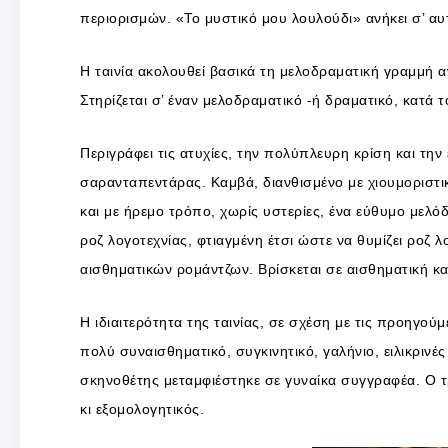
περιορισμών. «Το μυστικό μου λουλούδι» ανήκει σ’ αυ
Η ταινία ακολουθεί βασικά τη μελοδραματική γραμμή αν
Στηρίζεται σ’ έναν μελοδραματικό -ή δραματικό, κατά
Περιγράφει τις ατυχίες, την πολύπλευρη κρίση και την
σαρανταπεντάρας. Καμβά, διανθισμένο με χιουμοριστικ
και με ήρεμο τρόπο, χωρίς υστερίες, ένα εύθυμο μελό
ροζ λογοτεχνίας, φτιαγμένη έτσι ώστε να θυμίζει ροζ λ
αισθηματικών ρομάντζων. Βρίσκεται σε αισθηματική κ
Η ιδιαιτερότητα της ταινίας, σε σχέση με τις προηγούμ
πολύ συναισθηματικό, συγκινητικό, γαλήνιο, ειλικρινέ
σκηνοθέτης μεταμφιέστηκε σε γυναίκα συγγραφέα. Ο τ
κι εξομολογητικός.