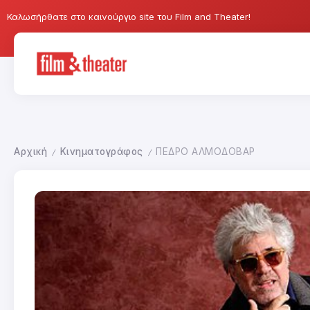
Καλωσήρθατε στο καινούργιο site του Film and Theater!
Αρχική
Κινηματογράφος
ΠΕΔΡΟ ΑΛΜΟΔΟΒΑΡ
/
/