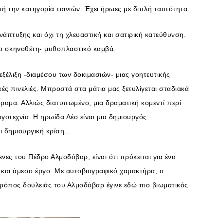
τή την κατηγορία ταινιών: Έχει ήρωες με διπλή ταυτότητα.
άπτυξης και όχι τη χλευαστική και σατιρική κατεύθυνση.
 το σκηνοθέτη- μυθοπλαστικό καμβά.
 εξέλιξη -διαμέσου των δοκιμασιών- μιας γοητευτικής
ές πινελιές. Μπροστά στα μάτια μας ξετυλίγεται σταδιακά
δραμα. Αλλιώς διατυπωμένο, μια δραματική κομεντί περί
ογοτεχνία: Η ηρωίδα Λέο είναι μια δημιουργός
αι δημιουργική κρίση…
ενες του Πέδρο Αλμοδόβαρ, είναι ότι πρόκειται για ένα
ς και άμεσο έργο. Με αυτοβιογραφικό χαρακτήρα, ο
ρόπος δουλειάς του Αλμοδόβαρ έγινε εδώ πιο βιωματικός