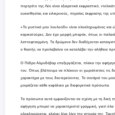
πορτρέτο της Λέο είναι εξαιρετικά εκφραστικό, ντελικ
ευαισθησίας και ειλικρινούς, πηγαίας έκφρασης της υ
«Το μυστικό μου λουλούδι» είναι ολοκληρωμένος και ώ
καρικατούρες. Δεν έχει μορφή μπαρόκ, όπως οι παλαιότε
λεπτοφτιαγμένη. Τα δρώμενα δεν διαδέχονται καταιγιστ
ο θεατής να προλαβαίνει να καταλάβει την αλήθεια πρι
Ο Πέδρο Αλμοδόβαρ επεξεργάζεται, πλέκει την αφήγησή
του. Όπως βλέπουμε να πλέκουν οι χωριάτισσες τις δα
χαρακτήρα με τους δευτερεύοντες. Το σενάριό του μοι
μοιράζεται κάθε κεφάλαιο με διαφορετικά πρόσωπα.
Τα πρόσωπα αυτά εμφανίζονται σε σχέση με τη δική τη
αφήγηση μπορεί να χαρακτηριστεί γραμμική, γιατί όλα 
ολοκληρώνεται, κλείνει λίγο λίγο την ιστορία της. Ταυτ