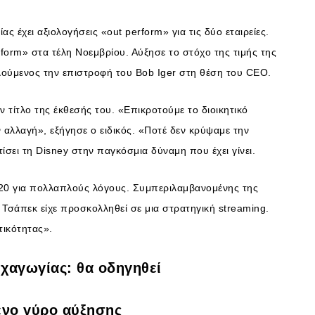
ς έχει αξιολογήσεις «out perform» για τις δύο εταιρείες.
orm» στα τέλη Νοεμβρίου. Αύξησε το στόχο της τιμής της
λούμενος την επιστροφή του Bob Iger στη θέση του CEO.
 τίτλο της έκθεσής του. «Επικροτούμε το διοικητικό
ν αλλαγή», εξήγησε ο ειδικός. «Ποτέ δεν κρύψαμε την
τίσει τη Disney στην παγκόσμια δύναμη που έχει γίνει.
020 για πολλαπλούς λόγους. Συμπεριλαμβανομένης της
σάπεκ είχε προσκολληθεί σε μια στρατηγική streaming.
τικότητας».
υχαγωγίας: θα οδηγηθεί
ενο γύρο αύξησης