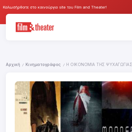
Καλωσήρθατε στο καινούργιο site του Film and Theater!
Αρχική
Κινηματογράφος
Η ΟΙΚΟΝΟΜΙΑ ΤΗΣ ΨΥΧΑΓΩΓΙΑ
/
/