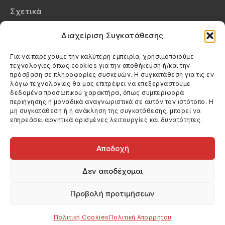
Σχετικά
Επικοινωνία
Διαχείριση Συγκατάθεσης
Πολιτική Απορρήτου
Για να παρέχουμε την καλύτερη εμπειρία, χρησιμοποιούμε
τεχνολογίες όπως cookies για την αποθήκευση ή/και την
Πολιτική Cookies (ΕΕ)
πρόσβαση σε πληροφορίες συσκευών. Η συγκατάθεση για τις εν
λόγω τεχνολογίες θα μας επιτρέψει να επεξεργαστούμε
δεδομένα προσωπικού χαρακτήρα, όπως συμπεριφορά
Στοιχεία Επικοινωνίας
περιήγησης ή μοναδικά αναγνωριστικά σε αυτόν τον ιστότοπο. Η
Καλεσέ μας
μη συγκατάθεση ή η ανάκληση της συγκατάθεσης, μπορεί να
επηρεάσει αρνητικά ορισμένες λειτουργίες και δυνατότητες.
(+30) 6974123481
Στείλε μας email
info@filmandtheater.gr
Αποδοχή
Δεν αποδέχομαι
Προβολή προτιμήσεων
Copyright 2026 Filmandtheater / All rights reserved
Κατασκευή Ιστοσελίδας Dtek Networking
Πολιτική Cookies
Πολιτική Απορρήτου