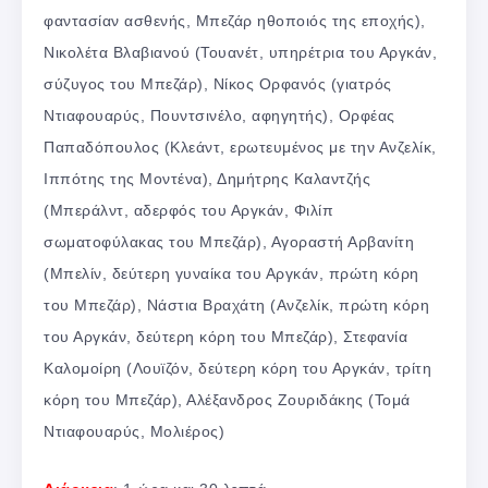
φαντασίαν ασθενής, Μπεζάρ ηθοποιός της εποχής),
Νικολέτα Βλαβιανού (Τουανέτ, υπηρέτρια του Αργκάν,
σύζυγος του Μπεζάρ), Νίκος Ορφανός (γιατρός
Ντιαφουαρύς, Πουντσινέλο, αφηγητής), Ορφέας
Παπαδόπουλος (Κλεάντ, ερωτευμένος με την Ανζελίκ,
Ιππότης της Μοντένα), Δημήτρης Καλαντζής
(Μπεράλντ, αδερφός του Αργκάν, Φιλίπ
σωματοφύλακας του Μπεζάρ), Αγοραστή Αρβανίτη
(Μπελίν, δεύτερη γυναίκα του Αργκάν, πρώτη κόρη
του Μπεζάρ), Νάστια Βραχάτη (Ανζελίκ, πρώτη κόρη
του Αργκάν, δεύτερη κόρη του Μπεζάρ), Στεφανία
Καλομοίρη (Λουϊζόν, δεύτερη κόρη του Αργκάν, τρίτη
κόρη του Μπεζάρ), Αλέξανδρος Ζουριδάκης (Τομά
Ντιαφουαρύς, Μολιέρος)