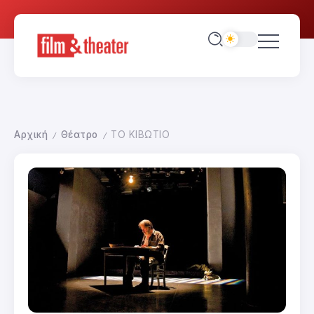
Αρχική
Θέατρο
ΤΟ ΚΙΒΩΤΙΟ
/
/