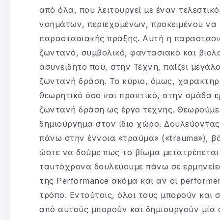
από όλα, που λειτουργεί με έναν τελεστικό
νοημάτων, περιεχομένων, προκειμένου να
παραστασιακής πράξης. Αυτή η παραστασια
ζωντανό, συμβολικό, φαντασιακό και βιολογ
ασυνείδητο που, στην Τέχνη, παίζει μεγάλ
ζωντανή δράση. Το κύριο, όμως, χαρακτηρι
θεωρητικό όσο και πρακτικό, στην ομάδα ε
ζωντανή δράση ως έργο τέχνης. Θεωρούμε ό
δημιούργημα στον ίδιο χώρο. Δουλεύοντας
πάνω στην έννοια «τραύμα» («trauma»), βά
ώστε να δούμε πως το βίωμα μετατρέπεται σ
ταυτόχρονα δουλεύουμε πάνω σε ερμηνείες
της Performance ακόμα και αν οι perform
τρόπο. Εντούτοις, όλοι τους μπορούν και σ
από αυτούς μπορούν και δημιουργούν μία 