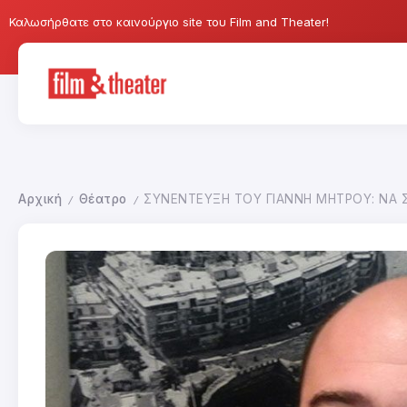
Καλωσήρθατε στο καινούργιο site του Film and Theater!
Αρχική
Θέατρο
ΣΥΝΕΝΤΕΥΞΗ ΤΟΥ ΓΙΑΝΝΗ ΜΗΤΡΟΥ: ΝΑ 
/
/