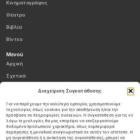
Κινηματογράφος
Θέατρο
Βιβλία
Βίντεο
Μενού
Αρχική
Σχετικά
Επικοινωνία
Διαχείριση Συγκατάθεσης
Πολιτική Απορρήτου
Για να παρέχουμε την καλύτερη εμπειρία, χρησιμοποιούμε
τεχνολογίες όπως cookies για την αποθήκευση ή/και την
Πολιτική Cookies (ΕΕ)
πρόσβαση σε πληροφορίες συσκευών. Η συγκατάθεση για τις εν
λόγω τεχνολογίες θα μας επιτρέψει να επεξεργαστούμε
δεδομένα προσωπικού χαρακτήρα, όπως συμπεριφορά
Στοιχεία Επικοινωνίας
περιήγησης ή μοναδικά αναγνωριστικά σε αυτόν τον ιστότοπο. Η
Καλεσέ μας
μη συγκατάθεση ή η ανάκληση της συγκατάθεσης, μπορεί να