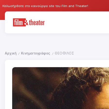
Καλωσήρθατε στο καινούργιο site του Film and Theater!
Αρχική
Κινηματογράφος
ΘΕΟΦΙΛΟΣ
/
/