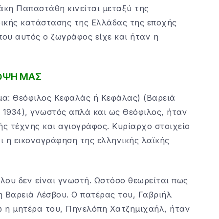
Λάκη Παπαστάθη κινείται μεταξύ της
ρικής κατάστασης της Ελλάδας της εποχής
ου αυτός ο ζωγράφος είχε και ήταν η
ΟΨΗ ΜΑΣ
α: Θεόφιλος Κεφαλάς ή Κεφάλας) (Βαρειά
 1934), γνωστός απλά και ως Θεόφιλος, ήταν
ς τέχνης και αγιογράφος. Κυρίαρχο στοιχείο
αι η εικονογράφηση της ελληνικής λαϊκής
λου δεν είναι γνωστή. Ωστόσο θεωρείται πως
η Βαρειά Λέσβου. Ο πατέρας του, Γαβριήλ
ώ η μητέρα του, Πηνελόπη Χατζημιχαήλ, ήταν