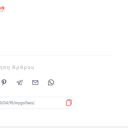
ρά
ίηση Άρθρου