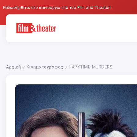
Καλωσήρθατε στο καινούργιο site του Film and Theater!
Αρχική
Κινηματογράφος
HAPYTIME MURDERS
/
/