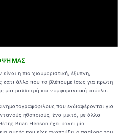
ΟΨΗ ΜΑΣ
 είναι η πιο χιουμοριστική, έξυπνη,
ς κάτι άλλο που το βλέπουμε ίσως για πρώτη
ης μία μαλλιαρή και νυμφομανιακή κούκλα.
 κινηματογραφόφιλους που ενδιαφέρονται για
ζωντανούς ηθοποιούς, ένα μικτό, με άλλα
έτης Brian Henson έχει κάνει μία
εια αυτής που είχε αναπτύξει ο πατέρας του,