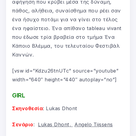
αφήγηση που κρύβει μέσα της δύναμη,
πάθος, αλήθεια, συναίσθημα που ρέει σαν
ένα ήσυχο ποτάμι για να γίνει στο τέλος
ένα ηφαίστειο. Ένα απίθανο tableau vivant
που έδωσε τρία βραβεία στο τμήμα Ένα
Κάποιο Βλέμμα, του τελευταίου Φεστιβάλ
Καννών.
[vsw id=”Kdzu26tnUTc” source=”youtube”
width=”640″ height=”440″ autoplay=”no”]
GIRL
Σκηνοθεσία
: Lukas Dhont
Σενάριο
:
Lukas Dhont,
Angelo Tijssens