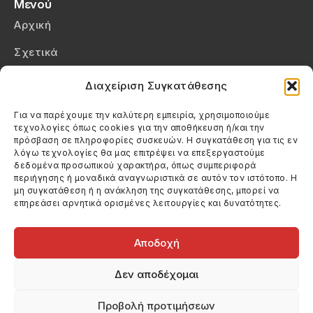
Μενού
Αρχική
Σχετικά
Επικοινωνία
Διαχείριση Συγκατάθεσης
Πολιτική Απορρήτου
Για να παρέχουμε την καλύτερη εμπειρία, χρησιμοποιούμε
τεχνολογίες όπως cookies για την αποθήκευση ή/και την
Πολιτική Cookies (ΕΕ)
πρόσβαση σε πληροφορίες συσκευών. Η συγκατάθεση για τις εν
λόγω τεχνολογίες θα μας επιτρέψει να επεξεργαστούμε
δεδομένα προσωπικού χαρακτήρα, όπως συμπεριφορά
Στοιχεία Επικοινωνίας
περιήγησης ή μοναδικά αναγνωριστικά σε αυτόν τον ιστότοπο. Η
Καλεσέ μας
μη συγκατάθεση ή η ανάκληση της συγκατάθεσης, μπορεί να
επηρεάσει αρνητικά ορισμένες λειτουργίες και δυνατότητες.
(+30) 6974123481
Στείλε μας email
info@filmandtheater.gr
Αποδοχή
Δεν αποδέχομαι
Προβολή προτιμήσεων
Copyright 2026 Filmandtheater / All rights reserved