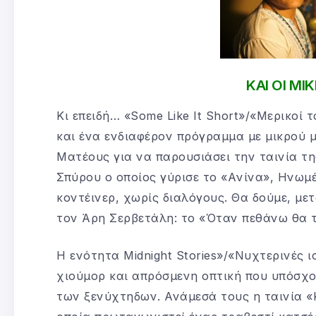
ΚΑΙ ΟΙ Μ
Κι επειδή… «Some Like It Short»/«Mερικοί τ
και ένα ενδιαφέρον πρόγραμμα με μικρού μ
Ματέους για να παρουσιάσει την ταινία τη
Σπύρου ο οποίος γύρισε το «Aνίνα», Ηνωμέ
κοντέινερ, χωρίς διαλόγους. Θα δούμε, μετ
τον Άρη Σερβετάλη: το «Όταν πεθάνω θα τε
Η ενότητα Midnight Stories»/«Νυχτερινές ι
χιούμορ και απρόσμενη οπτική που υπόσχο
των ξενύχτηδων. Ανάμεσά τους η ταινία «Κ