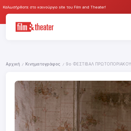
Καλωσήρθατε στο καινούργιο site του Film and Theater!
Αρχική
Κινηματογράφος
9ο ΦΕΣΤΙΒΑΛ ΠΡΩΤΟΠΟΡΙΑΚΟ
/
/