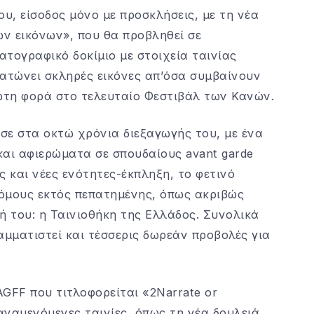
ου, είσοδος μόνο με προσκλήσεις, με τη νέα
ων εικόνων», που θα προβληθεί σε
ατογραφικό δοκίμιο με στοιχεία ταινίας
ματώνει σκληρές εικόνες απ’όσα συμβαίνουν
ώτη φορά στο τελευταίο Φεστιβάλ των Κανών.
ασε στα οκτώ χρόνια διεξαγωγής του, με ένα
και αφιερώματα σε σπουδαίους avant garde
 και νέες ενότητες-έκπληξη, το φετινό
όμους εκτός πεπατημένης, όπως ακριβώς
 του: η Ταινιοθήκη της Ελλάδος. Συνολικά
αμματιστεί και τέσσερις δωρεάν προβολές για
GFF που τιτλοφορείται «2Narrate or
αναμενόμενες ταινίες, όπως τη νέα δουλειά