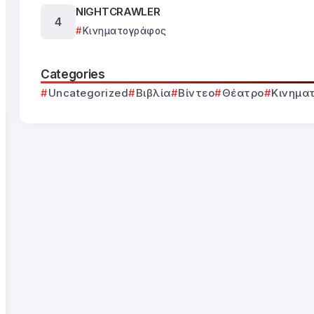
NIGHTCRAWLER
Κινηματογράφος
Categories
Uncategorized
Βιβλία
Βίντεο
Θέατρο
Κινημα