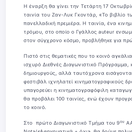
Η έναρξη θα γίνει την Τετάρτη 17 Οκτωβρί
ταινία του Ζαν-Λυκ Γκοντάρ, «Το βιβλίο τ
πανελλαδική πρεμιέρα. Η ταινία, ένα κινημ
τρόμου, στο οποίο ο Γγάλλος auteur ενσω
στον σύγχρονο κόσμο, προβλήθηκε για πρ
Πιστό στις θεματικές που το κοινό αγκάλι
ισχυρό Διεθνές Διαγωνιστικό Πρόγραμμα, 
δημιουργούς, αλλά ταυτόχρονα εισάγοντας
φεστιβάλ ιχνηλατεί κινηματογραφικούς δρ
υπαγορεύει η κινηματογραφόφιλη καταγωγή
θα προβάλει 100 ταινίες, ενώ έχουν προγρ
το κοινό.
ου
Στο πρώτο Διαγωνιστικό Τμήμα του 9
AA
Not»/«Aφηγηματικά + όχι», θα δούμε πολυ