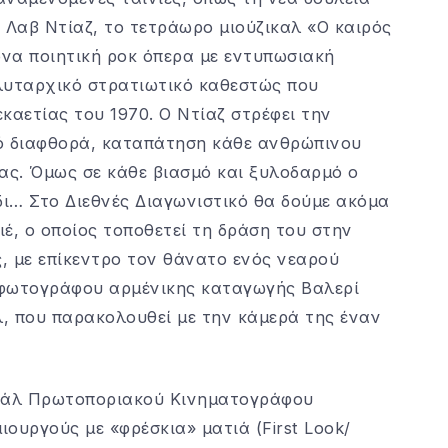
 Λαβ Ντίαζ, το τετράωρο μιούζικαλ «Ο καιρός
να ποιητική ροκ όπερα με εντυπωσιακή
υταρχικό στρατιωτικό καθεστώς που
εκαετίας του 1970. Ο Ντίαζ στρέφει την
πό διαφθορά, καταπάτηση κάθε ανθρώπινου
ας. Όμως σε κάθε βιασμό και ξυλοδαρμό ο
ι… Στο Διεθνές Διαγωνιστικό θα δούμε ακόμα
ιέ, ο οποίος τοποθετεί τη δράση του στην
, με επίκεντρο τον θάνατο ενός νεαρού
ς φωτογράφου αρμένικης καταγωγής Βαλερί
, που παρακολουθεί με την κάμερά της έναν
ιβάλ Πρωτοποριακού Κινηματογράφου
ουργούς με «φρέσκια» ματιά (First Look/