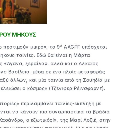
ΙΚΡΟΥ ΜΗΚΟΥΣ
ο
ο προτιμούν μικρό», το 9
AAGFF υπόσχεται
ήκους ταινίες. Εδώ θα είναι η Μάρτα
ς «Άγανα, ξεραΐλα», αλλά και ο Αλκαίος
νο Βασίλειο, μέσα σε ένα πλοίο μεταφοράς
αξύ άλλων, και μία ταινία από τη Σουηδία με
λειώσει ο κόσμος» (Tζένιφερ Ρέινσφορντ).
στορίες» περιλαμβάνει ταινίες-έκπληξη με
νται να κάνουν πιο συναρπαστικά τα βράδια
ασάνδρο, ο εξωτικός!», της Μαρί Λοζιέ, στην