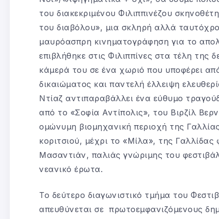
του διακεκριμένου Φιλιππινέζου σκηνοθέτη
του διαβόλου», μια σκληρή αλλά ταυτόχρο
μαυρόασπρη κινηματογράφηση για το απολ
επιβλήθηκε στις Φιλιππίνες στα τέλη της δ
κάμερά του σε ένα χωριό που υποφέρει α
δικαιώματος και παντελή έλλειψη ελευθερί
Ντίαζ αντιπαραβάλλει ένα εύθυμο τραγούδ
από το «Σοφία Αντίπολις», του Βιρζίλ Βερν
ομώνυμη βιομηχανική περιοχή της Γαλλίας
κοριτσιού, μέχρι το «Μίλα», της Γαλλίδα
Mασαντιάν, παλιάς γνώριμης του φεστιβάλ
νεανικό έρωτα.
Το δεύτερο διαγωνιστικό τμήμα του Φεστ
απευθύνεται σε πρωτοεμφανιζόμενους δημι