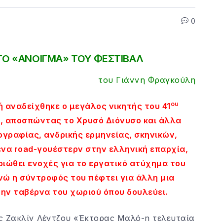
0
 ΤΟ «ΑΝΟΙΓΜΑ» ΤΟΥ ΦΕΣΤΙΒΑΛ
του Γιάννη Φραγκούλη
ου
 αναδείχθηκε ο μεγάλος νικητής του 41
, αποσπώντας το Χρυσό Διόνυσο και άλλα
ογραφίας, ανδρικής ερμηνείας, σκηνικών,
 ένα road-γουέστερν στην ελληνική επαρχία,
οιώθει ενοχές για το εργατικό ατύχημα του
νώ η σύντροφός του πέφτει για άλλη μια
ην ταβέρνα του χωριού όπου δουλεύει.
ς Ζακλίν Λέντζου «Έκτορας Μαλό-η τελευταία