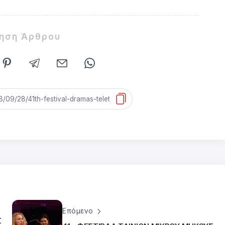
ίηση Άρθρου
Επόμενο
Σ