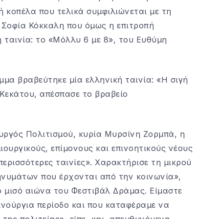
ή κοπέλα που τελικά συμφιλιώνεται με τη
η Σοφία Κόκκαλη που όμως η επιτροπή
η ταινία: το «Μόλλυ 6 με 8», του Ευθύμη
μμα βραβεύτηκε μία ελληνική ταινία: «Η σιγή
Κεκάτου, απέσπασε το βραβείο
υργός Πολιτισμού, κυρία Μυρσίνη Ζορμπά, η
ιουργικούς, επίμονους και επινοητικούς νέους
ερισσότερες ταινίες». Χαρακτήρισε τη μικρού
ηνυμάτων που έρχονται από την κοινωνία»,
ο μισό αιώνα του Φεστιβάλ Δράμας. Είμαστε
ινούργια περίοδο και που καταφέραμε να
ης πολιτείας», είπε, και, απευθυνόμενη