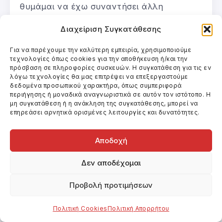
θυμάμαι να έχω συναντήσει άλλη
περίπτωση παρόμοια με αυτή της κυρίας
Διαχείριση Συγκατάθεσης
Μάρτα Σίλβια Ντίος Σανζ, που κάθεται
δίπλα μου.
Για να παρέχουμε την καλύτερη εμπειρία, χρησιμοποιούμε
τεχνολογίες όπως cookies για την αποθήκευση ή/και την
πρόσβαση σε πληροφορίες συσκευών. Η συγκατάθεση για τις εν
Η κυρία Σανζ είναι από την Αργεντινή,
λόγω τεχνολογίες θα μας επιτρέψει να επεξεργαστούμε
δεδομένα προσωπικού χαρακτήρα, όπως συμπεριφορά
γεννημένη στο Μπουένος Άιρες, αλλά
περιήγησης ή μοναδικά αναγνωριστικά σε αυτόν τον ιστότοπο. Η
μη συγκατάθεση ή η ανάκληση της συγκατάθεσης, μπορεί να
μετέχει της ελληνικής παιδείας εδώ και
επηρεάσει αρνητικά ορισμένες λειτουργίες και δυνατότητες.
πολλά χρόνια -από αυτή την άποψη είναι,
ουσιαστικά, μία επίτιμη Ελληνίδα, με τα
Αποδοχή
πλέον έγκυρα και ισχυρά διαπιστευτήρια:
τον έρωτά της για το ελληνικό πνεύμα,
Δεν αποδέχομαι
και τον πόνο που έδωσε για να το
Προβολή προτιμήσεων
κατακτήσει, τον κόπο που κατέβαλε για να
το οικειοποιηθεί.
Πολιτική Cookies
Πολιτική Απορρήτου