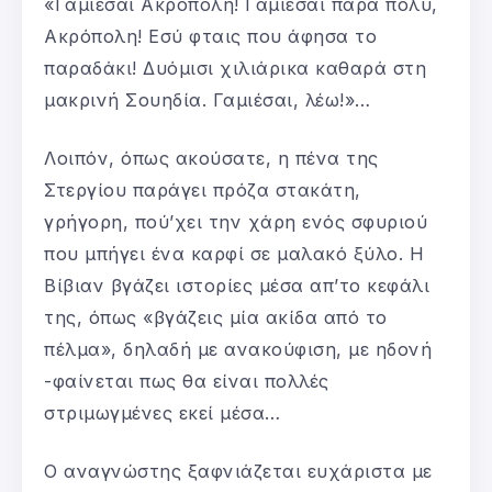
«Γαμιέσαι Ακρόπολη! Γαμιέσαι πάρα πολύ,
Ακρόπολη! Εσύ φταις που άφησα το
παραδάκι! Δυόμισι χιλιάρικα καθαρά στη
μακρινή Σουηδία. Γαμιέσαι, λέω!»…
Λοιπόν, όπως ακούσατε, η πένα της
Στεργίου παράγει πρόζα στακάτη,
γρήγορη, πού’χει την χάρη ενός σφυριού
που μπήγει ένα καρφί σε μαλακό ξύλο. Η
Βίβιαν βγάζει ιστορίες μέσα απ’το κεφάλι
της, όπως «βγάζεις μία ακίδα από το
πέλμα», δηλαδή με ανακούφιση, με ηδονή
-φαίνεται πως θα είναι πολλές
στριμωγμένες εκεί μέσα…
Ο αναγνώστης ξαφνιάζεται ευχάριστα με