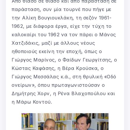
Από θίασο σε θίασο και από παράσταση σε
παράσταση, συν μία τουρνέ που πήγε με
την Αλίκη Βουγιουκλάκη, τη σεζόν 1961-
1962, με διάφορα έργα, είχε την τύχη το
καλοκαίρι του 1962 να τον πάρει ο Μάνος
Χατζιδάκις, μαζί με άλλους νέους
ηθοποιούς εκείνη την εποχή, όπως ο
Γιώργος Μαρίνος, ο Φαίδων Γεωργίτσης, ο
Κώστας Καφάσης, η Βέρα Κρούσκα, ο
Γιώργος Μεσσάλας κ.ά., στη θρυλική «Οδό
ονείρων», όπου πρωταγωνιστούσαν ο
Δημήτρης Χορν, η Ρένα Βλαχοπούλου και
η Μάρω Κοντού.