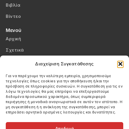
Βιβλία
Βίντεο
Μενού
Αρχική
Σχετικά
Επικοινωνία
Διαχείριση Συγκατάθεσης
Πολιτική Απορρήτου
Για να παρέχουμε την καλύτερη εμπειρία, χρησιμοποιούμε
τεχνολογίες όπως cookies για την αποθήκευση ή/και την
Πολιτική Cookies (ΕΕ)
πρόσβαση σε πληροφορίες συσκευών. Η συγκατάθεση για τις εν
λόγω τεχνολογίες θα μας επιτρέψει να επεξεργαστούμε
δεδομένα προσωπικού χαρακτήρα, όπως συμπεριφορά
Στοιχεία Επικοινωνίας
περιήγησης ή μοναδικά αναγνωριστικά σε αυτόν τον ιστότοπο. Η
Καλεσέ μας
μη συγκατάθεση ή η ανάκληση της συγκατάθεσης, μπορεί να
επηρεάσει αρνητικά ορισμένες λειτουργίες και δυνατότητες.
(+30) 6974123481
Στείλε μας email
info@filmandtheater.gr
Αποδοχή