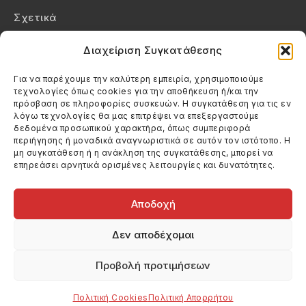
Σχετικά
Επικοινωνία
Διαχείριση Συγκατάθεσης
Πολιτική Απορρήτου
Για να παρέχουμε την καλύτερη εμπειρία, χρησιμοποιούμε
τεχνολογίες όπως cookies για την αποθήκευση ή/και την
Πολιτική Cookies (ΕΕ)
πρόσβαση σε πληροφορίες συσκευών. Η συγκατάθεση για τις εν
λόγω τεχνολογίες θα μας επιτρέψει να επεξεργαστούμε
δεδομένα προσωπικού χαρακτήρα, όπως συμπεριφορά
Στοιχεία Επικοινωνίας
περιήγησης ή μοναδικά αναγνωριστικά σε αυτόν τον ιστότοπο. Η
Καλεσέ μας
μη συγκατάθεση ή η ανάκληση της συγκατάθεσης, μπορεί να
επηρεάσει αρνητικά ορισμένες λειτουργίες και δυνατότητες.
(+30) 6974123481
Στείλε μας email
info@filmandtheater.gr
Αποδοχή
Δεν αποδέχομαι
Προβολή προτιμήσεων
Copyright 2026 Filmandtheater / All rights reserved
Κατασκευή Ιστοσελίδας Dtek Networking
Πολιτική Cookies
Πολιτική Απορρήτου