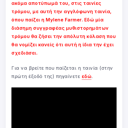
ακόμα αποτύπωμά του, στις ταινίες
τρόμου, με αυτή την αγγλόφωνη ταινία,
όπου παίζει η Mylene Farmer. Εδώ μία
διάσημη συγγραφέας μυθιστορημάτων
τρόμου θα ζήσει την απόλυτη κόλαση που
θα νομίζει κανείς ότι αυτή η ίδια την έχει
σχεδιάσει.
Για να βρείτε που παίζεται η ταινία (στην
πρώτη έξοδό της) πηγαίνετε
εδώ
.