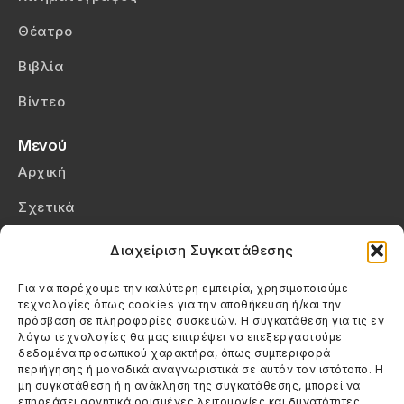
Θέατρο
Βιβλία
Βίντεο
Μενού
Αρχική
Σχετικά
Επικοινωνία
Διαχείριση Συγκατάθεσης
Πολιτική Απορρήτου
Για να παρέχουμε την καλύτερη εμπειρία, χρησιμοποιούμε
τεχνολογίες όπως cookies για την αποθήκευση ή/και την
Πολιτική Cookies (ΕΕ)
πρόσβαση σε πληροφορίες συσκευών. Η συγκατάθεση για τις εν
λόγω τεχνολογίες θα μας επιτρέψει να επεξεργαστούμε
δεδομένα προσωπικού χαρακτήρα, όπως συμπεριφορά
Στοιχεία Επικοινωνίας
περιήγησης ή μοναδικά αναγνωριστικά σε αυτόν τον ιστότοπο. Η
Καλεσέ μας
μη συγκατάθεση ή η ανάκληση της συγκατάθεσης, μπορεί να
επηρεάσει αρνητικά ορισμένες λειτουργίες και δυνατότητες.