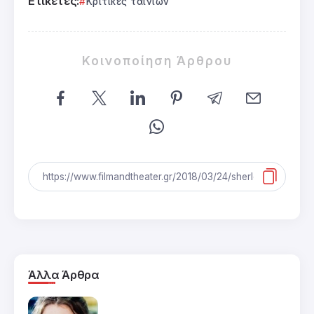
Ετικέτες:
Κριτικές ταινιών
Κοινοποίηση Άρθρου
Άλλα Άρθρα