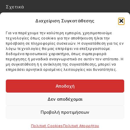
Σχετικά
Επικοινωνία
Διαχείριση Συγκατάθεσης
Πολιτική Απορρήτου
Για να παρέχουμε την καλύτερη εμπειρία, χρησιμοποιούμε
τεχνολογίες όπως cookies για την αποθήκευση ή/και την
Πολιτική Cookies (ΕΕ)
πρόσβαση σε πληροφορίες συσκευών. Η συγκατάθεση για τις εν
λόγω τεχνολογίες θα μας επιτρέψει να επεξεργαστούμε
δεδομένα προσωπικού χαρακτήρα, όπως συμπεριφορά
Στοιχεία Επικοινωνίας
περιήγησης ή μοναδικά αναγνωριστικά σε αυτόν τον ιστότοπο. Η
Καλεσέ μας
μη συγκατάθεση ή η ανάκληση της συγκατάθεσης, μπορεί να
επηρεάσει αρνητικά ορισμένες λειτουργίες και δυνατότητες.
(+30) 6974123481
Στείλε μας email
info@filmandtheater.gr
Αποδοχή
Δεν αποδέχομαι
Προβολή προτιμήσεων
Copyright 2026 Filmandtheater / All rights reserved
Κατασκευή Ιστοσελίδας Dtek Networking
Πολιτική Cookies
Πολιτική Απορρήτου