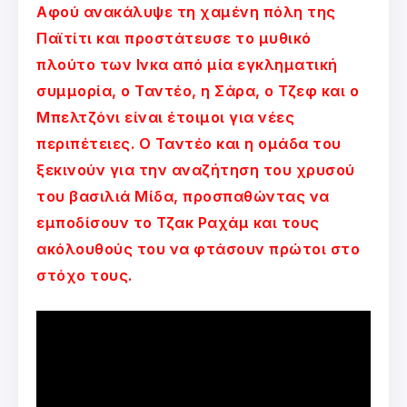
Αφού ανακάλυψε τη χαμένη πόλη της
Παϊτίτι και προστάτευσε το μυθικό
πλούτο των Ινκα από μία εγκληματική
συμμορία, ο Ταντέο, η Σάρα, ο Τζεφ και ο
Μπελτζόνι είναι έτοιμοι για νέες
περιπέτειες. Ο Ταντέο και η ομάδα του
ξεκινούν για την αναζήτηση του χρυσού
του βασιλιά Μίδα, προσπαθώντας να
εμποδίσουν το Τζακ Ραχάμ και τους
ακόλουθούς του να φτάσουν πρώτοι στο
στόχο τους.