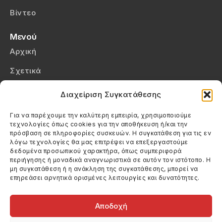
Βίντεο
Μενού
Αρχική
Σχετικά
Επικοινωνία
Διαχείριση Συγκατάθεσης
Πολιτική Απορρήτου
Για να παρέχουμε την καλύτερη εμπειρία, χρησιμοποιούμε
τεχνολογίες όπως cookies για την αποθήκευση ή/και την
Πολιτική Cookies (ΕΕ)
πρόσβαση σε πληροφορίες συσκευών. Η συγκατάθεση για τις εν
λόγω τεχνολογίες θα μας επιτρέψει να επεξεργαστούμε
δεδομένα προσωπικού χαρακτήρα, όπως συμπεριφορά
Στοιχεία Επικοινωνίας
περιήγησης ή μοναδικά αναγνωριστικά σε αυτόν τον ιστότοπο. Η
Καλεσέ μας
μη συγκατάθεση ή η ανάκληση της συγκατάθεσης, μπορεί να
επηρεάσει αρνητικά ορισμένες λειτουργίες και δυνατότητες.
(+30) 6974123481
Στείλε μας email
info@filmandtheater.gr
Αποδοχή