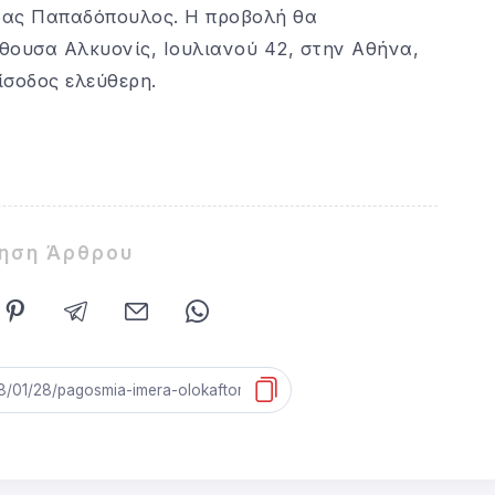
δας Παπαδόπουλος. Η προβολή θα
θουσα Αλκυονίς, Ιουλιανού 42, στην Αθήνα,
ίσοδος ελεύθερη.
ίηση Άρθρου