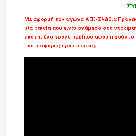
ΣΥ
Με αφορμή τον αγώνα ΑΕΚ-Σλάβια Πράγας
μία ταινία που είναι ανάμεσα στο ντοκιμα
εποχή, ένα χρόνο περίπου αφού η χούντα 
του διάφορες προεκτάσεις.