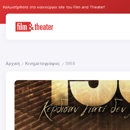
Καλωσήρθατε στο καινούργιο site του Film and Theater!
Αρχική
Κινηματογράφος
1968
/
/