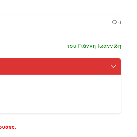
0
του Γιάννη Ιωαννίδη
ουσες.