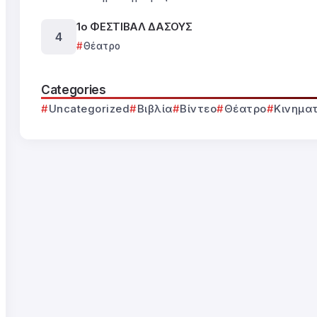
1ο ΦΕΣΤΙΒΑΛ ΔΑΣΟΥΣ
Θέατρο
Categories
Uncategorized
Βιβλία
Βίντεο
Θέατρο
Κινημα