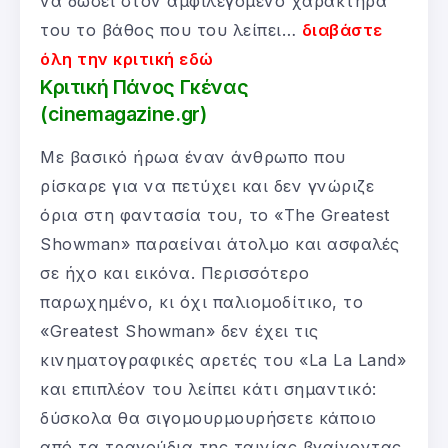
να δώσει στον αμφιλεγόμενο χαρακτήρα
του το βάθος που του λείπει…
διαβάστε
όλη την κριτική εδώ
Κριτική Πάνος Γκένας
(cinemagazine.gr)
Με βασικό ήρωα έναν άνθρωπο που
ρίσκαρε για να πετύχει και δεν γνώριζε
όρια στη φαντασία του, το «The Greatest
Showman» παραείναι άτολμο και ασφαλές
σε ήχο και εικόνα. Περισσότερο
παρωχημένο, κι όχι παλιομοδίτικο, το
«Greatest Showman» δεν έχει τις
κινηματογραφικές αρετές του «La La Land»
και επιπλέον του λείπει κάτι σημαντικό:
δύσκολα θα σιγομουρμουρήσετε κάποιο
από τα τραγούδια της ταινίας βγαίνοντας