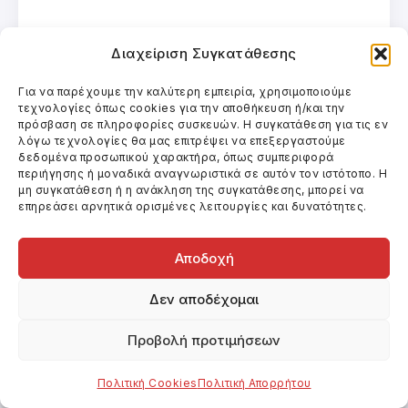
Γλώσσα
: αγγλικά
Διαχείριση Συγκατάθεσης
Διάρκεια
: 105΄
Για να παρέχουμε την καλύτερη εμπειρία, χρησιμοποιούμε
τεχνολογίες όπως cookies για την αποθήκευση ή/και την
πρόσβαση σε πληροφορίες συσκευών. Η συγκατάθεση για τις εν
Είδος
: βιογραφία, δράμα, μιούζικαλ
λόγω τεχνολογίες θα μας επιτρέψει να επεξεργαστούμε
δεδομένα προσωπικού χαρακτήρα, όπως συμπεριφορά
περιήγησης ή μοναδικά αναγνωριστικά σε αυτόν τον ιστότοπο. Η
Ημερομηνία εξόδου
: 28/12/2017
μη συγκατάθεση ή η ανάκληση της συγκατάθεσης, μπορεί να
επηρεάσει αρνητικά ορισμένες λειτουργίες και δυνατότητες.
Εταιρεία διανομής
: Odeon.
Αποδοχή
Περισσότερες πληροφορίες για τους
Δεν αποδέχομαι
συντελεστές και τα τεχνικά
χαρακτηριστικά: διαβάστε
εδώ
.
Προβολή προτιμήσεων
Για να βρείτε που παίζεται η ταινία
Πολιτική Cookies
Πολιτική Απορρήτου
πηγαίνετε
εδώ
.