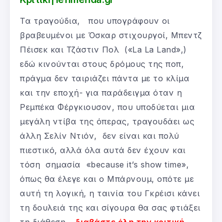
Τα τραγούδια, που υπογράφουν οι
βραβευμένοι με Όσκαρ στιχουργοί, Μπεντζ
Πέισεκ και Τζάστιν Πολ («La La Land»,)
εδώ κινούνται στους δρόμους της ποπ,
πράγμα δεν ταιριάζει πάντα με το κλίμα
και την εποχή- για παράδειγμα όταν η
Ρεμπέκα Φέργκιουσον, που υποδύεται μια
μεγάλη ντίβα της όπερας, τραγουδάει ως
άλλη Σελίν Ντιόν, δεν είναι και πολύ
πιεστικό, αλλά όλα αυτά δεν έχουν και
τόση σημασία «because it’s show time»,
όπως θα έλεγε και ο Μπάρνουμ, οπότε με
αυτή τη λογική, η ταινία του Γκρέισι κάνει
τη δουλειά της και σίγουρα θα σας φτιάξει
τη διάθεση…
διαβάστε όλη την κριτική