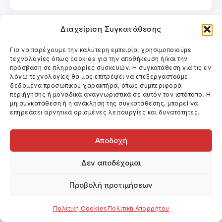
Διαχείριση Συγκατάθεσης
Για να παρέχουμε την καλύτερη εμπειρία, χρησιμοποιούμε
τεχνολογίες όπως cookies για την αποθήκευση ή/και την
πρόσβαση σε πληροφορίες συσκευών. Η συγκατάθεση για τις εν
λόγω τεχνολογίες θα μας επιτρέψει να επεξεργαστούμε
δεδομένα προσωπικού χαρακτήρα, όπως συμπεριφορά
περιήγησης ή μοναδικά αναγνωριστικά σε αυτόν τον ιστότοπο. Η
μη συγκατάθεση ή η ανάκληση της συγκατάθεσης, μπορεί να
επηρεάσει αρνητικά ορισμένες λειτουργίες και δυνατότητες.
@Γιάννης Φραγκούλης
(Υπεύθυνος)
Αποδοχή
Επικοινωνία
Δεν αποδέχομαι
Προβολή προτιμήσεων
Πολιτική Cookies
Πολιτική Απορρήτου