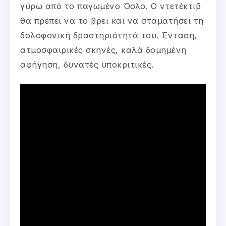
γύρω από το παγωμένο Όσλο. Ο ντετέκτιβ
θα πρέπει να το βρει και να σταματήσει τη
δολοφονική δραστηριότητά του. Ένταση,
ατμοσφαιρικές σκηνές, καλά δομημένη
αφήγηση, δυνατές υποκριτικές.