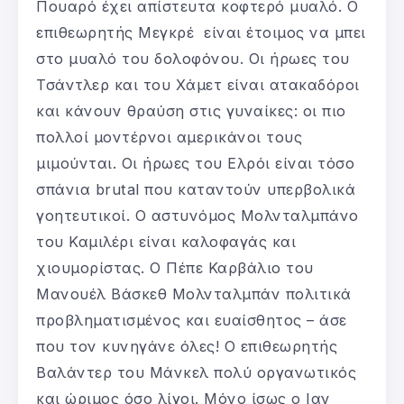
Πουαρό έχει απίστευτα κοφτερό μυαλό. Ο
επιθεωρητής Μεγκρέ είναι έτοιμος να μπει
στο μυαλό του δολοφόνου. Οι ήρωες του
Τσάντλερ και του Χάμετ είναι ατακαδόροι
και κάνουν θραύση στις γυναίκες: οι πιο
πολλοί μοντέρνοι αμερικάνοι τους
μιμούνται. Οι ήρωες του Ελρόι είναι τόσο
σπάνια brutal που καταντούν υπερβολικά
γοητευτικοί. Ο αστυνόμος Μολνταλμπάνο
του Καμιλέρι είναι καλοφαγάς και
χιουμορίστας. Ο Πέπε Καρβάλιο του
Μανουέλ Βάσκεθ Μολνταλμπάν πολιτικά
προβληματισμένος και ευαίσθητος – άσε
που τον κυνηγάνε όλες! Ο επιθεωρητής
Βαλάντερ του Μάνκελ πολύ οργανωτικός
και ώριμος όσο λίγοι. Μόνο ίσως ο Ιαν