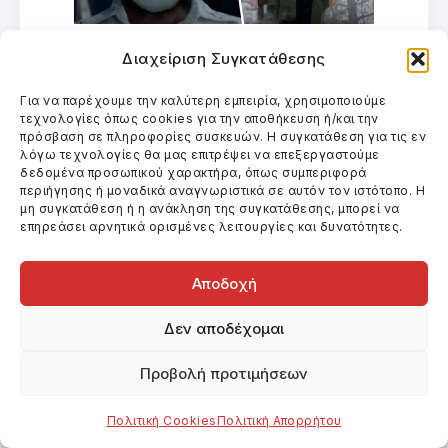
Κριτική Άγγελος Πολύδωρος
Διαχείριση Συγκατάθεσης
(aggelospolidoros.blogspot.gr)
Για να παρέχουμε την καλύτερη εμπειρία, χρησιμοποιούμε
τεχνολογίες όπως cookies για την αποθήκευση ή/και την
Η σκηνοθεσία του Τόμας Άλφρεντσον (Άσε
πρόσβαση σε πληροφορίες συσκευών. Η συγκατάθεση για τις εν
λόγω τεχνολογίες θα μας επιτρέψει να επεξεργαστούμε
το κακό να μπει, Κι ο κλήρος έπεσε στον
δεδομένα προσωπικού χαρακτήρα, όπως συμπεριφορά
Σμάιλι) είναι αρκετά σφιχτή με νεύρο και
περιήγησης ή μοναδικά αναγνωριστικά σε αυτόν τον ιστότοπο. Η
μη συγκατάθεση ή η ανάκληση της συγκατάθεσης, μπορεί να
διαθέτει αγωνία και ένταση παρά τα
επηρεάσει αρνητικά ορισμένες λειτουργίες και δυνατότητες.
flashbacks, με τα οποία προσπαθεί να
μπερδέψει το θεατή και καταφέρνει την
Αποδοχή
έκπληξη σε όσους δεν έχουν διαβάσει το
Δεν αποδέχομαι
μυθιστόρημα. Το σενάριο διαθέτει
ολοκληρωμένους χαρακτήρες, που
Προβολή προτιμήσεων
υποδύονται γνωστά ονόματα, και στους
οποίους εμβαθύνει σωστά με την κίνηση
Πολιτική Cookies
Πολιτική Απορρήτου