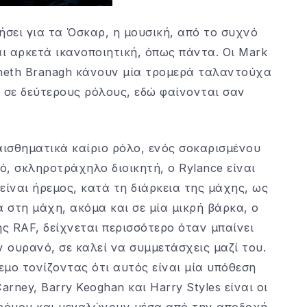
ήσει για τα Όσκαρ, η μουσική, από το συχνό
αι αρκετά ικανοποιητική, όπως πάντα. Οι Mark
enneth Branagh κάνουν μία τρομερά ταλαντούχα
 σε δεύτερους ρόλους, εδώ φαίνονται σαν
αισθηματικά καίριο ρόλο, ενός σοκαρισμένου
ό, σκληροτράχηλο διοικητή, ο Rylance είναι
είναι ήρεμος, κατά τη διάρκεια της μάχης, ως
α στη μάχη, ακόμα και σε μία μικρή βάρκα, ο
ης RAF, δείχνεται περισσότερο όταν μπαίνει
ν ουρανό, σε καλεί να συμμετάσχεις μαζί του.
εμο τονίζοντας ότι αυτός είναι μία υπόθεση
rney, Barry Keoghan και Harry Styles είναι οι
τρόμου και μεγαλώνουν μέσα από την αποδοχή