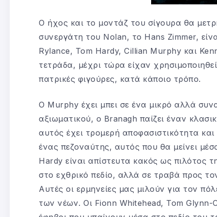
Ο ήχος και το μοντάζ του σίγουρα θα μετρ
συνεργάτη του Nolan, το Hans Zimmer, είν
Rylance, Tom Hardy, Cillian Murphy και K
τετράδα, μέχρι τώρα είχαν χρησιμοποιηθεί
πατρικές φιγούρες, κατά κάποιο τρόπο.
Ο Murphy έχει μπει σε ένα μικρό αλλά συν
αξιωματικού, ο Branagh παίζει έναν κλασικ
αυτός έχει τρομερή αποφασιστικότητα και 
ένας πεζοναύτης, αυτός που θα μείνει μέσ
Hardy είναι απίστευτα κακός ως πιλότος τ
στο εχθρικό πεδίο, αλλά σε τραβά προς το
Αυτές οι ερμηνείες μας μιλούν για τον πόλ
των νέων. Οι Fionn Whitehead, Tom Glynn-Ca
έφηβοι που μπαίνουν μέσα στο πεδίο του 