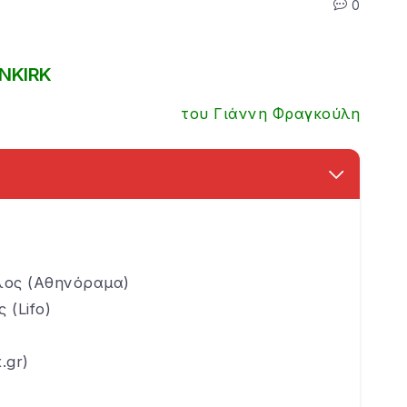
0
NKIRK
του Γιάννη Φραγκούλη
λος (Αθηνόραμα)
(Lifo)
.gr)