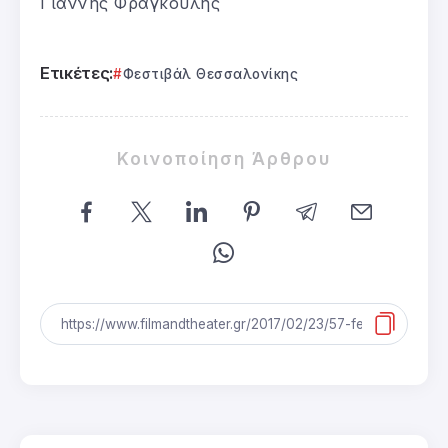
Γιάννης Φραγκούλης
Ετικέτες:
Φεστιβάλ Θεσσαλονίκης
Κοινοποίηση Άρθρου