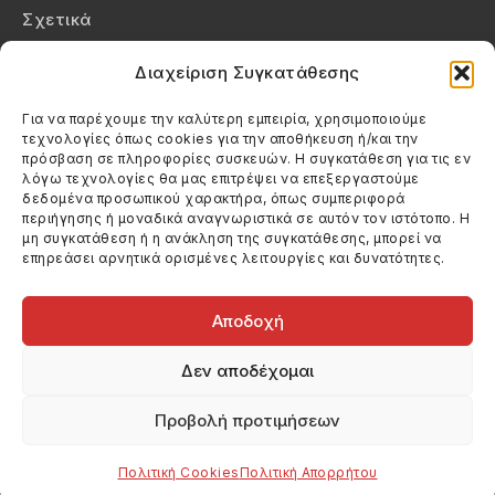
Σχετικά
Επικοινωνία
Διαχείριση Συγκατάθεσης
Πολιτική Απορρήτου
Για να παρέχουμε την καλύτερη εμπειρία, χρησιμοποιούμε
τεχνολογίες όπως cookies για την αποθήκευση ή/και την
Πολιτική Cookies (ΕΕ)
πρόσβαση σε πληροφορίες συσκευών. Η συγκατάθεση για τις εν
λόγω τεχνολογίες θα μας επιτρέψει να επεξεργαστούμε
δεδομένα προσωπικού χαρακτήρα, όπως συμπεριφορά
Στοιχεία Επικοινωνίας
περιήγησης ή μοναδικά αναγνωριστικά σε αυτόν τον ιστότοπο. Η
Καλεσέ μας
μη συγκατάθεση ή η ανάκληση της συγκατάθεσης, μπορεί να
επηρεάσει αρνητικά ορισμένες λειτουργίες και δυνατότητες.
(+30) 6974123481
Στείλε μας email
info@filmandtheater.gr
Αποδοχή
Δεν αποδέχομαι
Προβολή προτιμήσεων
Copyright 2026 Filmandtheater / All rights reserved
Κατασκευή Ιστοσελίδας Dtek Networking
Πολιτική Cookies
Πολιτική Απορρήτου