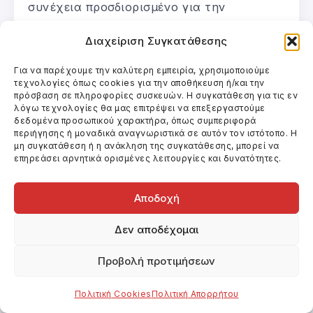
συνέχεια προσδιορισμένο για την
εννοιοδότηση, ως σημαινόμενο (βλέπε
Διαχείριση Συγκατάθεσης
σχετικό λήμμα).
Για να παρέχουμε την καλύτερη εμπειρία, χρησιμοποιούμε
Τα σύμβολα έχουν τη ρίζα τους στο μύθο
τεχνολογίες όπως cookies για την αποθήκευση ή/και την
πρόσβαση σε πληροφορίες συσκευών. Η συγκατάθεση για τις εν
(βλέπε σχετικό λήμμα) και στα μυθικά
λόγω τεχνολογίες θα μας επιτρέψει να επεξεργαστούμε
δεδομένα προσωπικού χαρακτήρα, όπως συμπεριφορά
στοιχεία. Μεταφέρονται από γενιά σε
περιήγησης ή μοναδικά αναγνωριστικά σε αυτόν τον ιστότοπο. Η
γενιά μέσω των αφηγήσεων και
μη συγκατάθεση ή η ανάκληση της συγκατάθεσης, μπορεί να
επηρεάσει αρνητικά ορισμένες λειτουργίες και δυνατότητες.
προσδιορίζονται κάθε φορά με
ανανεωμένο αφηγηματικό φορτίο.
Αποδοχή
Σύνταγμα κωδίκων
: Ονομάζουμε
Δεν αποδέχομαι
σύνταγμα κωδίκων μία ακολουθία κωδίκων
Προβολή προτιμήσεων
που δομείται μέσα σε μία αφηγηματική
συνάρτηση.
Πολιτική Cookies
Πολιτική Απορρήτου