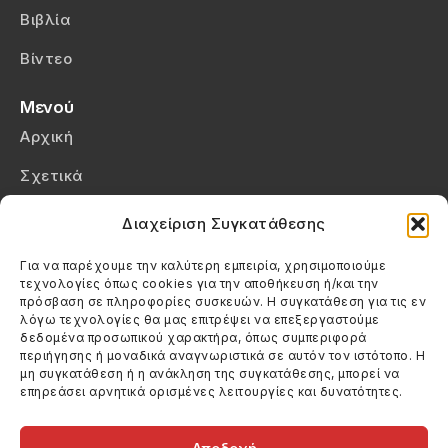
Βιβλία
Βίντεο
Μενού
Αρχική
Σχετικά
Επικοινωνία
Διαχείριση Συγκατάθεσης
Πολιτική Απορρήτου
Για να παρέχουμε την καλύτερη εμπειρία, χρησιμοποιούμε
τεχνολογίες όπως cookies για την αποθήκευση ή/και την
Πολιτική Cookies (ΕΕ)
πρόσβαση σε πληροφορίες συσκευών. Η συγκατάθεση για τις εν
λόγω τεχνολογίες θα μας επιτρέψει να επεξεργαστούμε
δεδομένα προσωπικού χαρακτήρα, όπως συμπεριφορά
Στοιχεία Επικοινωνίας
περιήγησης ή μοναδικά αναγνωριστικά σε αυτόν τον ιστότοπο. Η
Καλεσέ μας
μη συγκατάθεση ή η ανάκληση της συγκατάθεσης, μπορεί να
επηρεάσει αρνητικά ορισμένες λειτουργίες και δυνατότητες.
(+30) 6974123481
Στείλε μας email
info@filmandtheater.gr