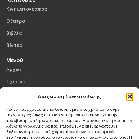
Κινηματογράφος
Θέατρο
Βιβλία
Βίντεο
Μενού
Αρχική
Σχετικά
Επικοινωνία
Διαχείριση Συγκατάθεσης
Πολιτική Απορρήτου
Για να παρέχουμε την καλύτερη εμπειρία, χρησιμοποιούμε
τεχνολογίες όπως cookies για την αποθήκευση ή/και την
Πολιτική Cookies (ΕΕ)
πρόσβαση σε πληροφορίες συσκευών. Η συγκατάθεση για τις εν
λόγω τεχνολογίες θα μας επιτρέψει να επεξεργαστούμε
δεδομένα προσωπικού χαρακτήρα, όπως συμπεριφορά
Στοιχεία Επικοινωνίας
περιήγησης ή μοναδικά αναγνωριστικά σε αυτόν τον ιστότοπο. Η