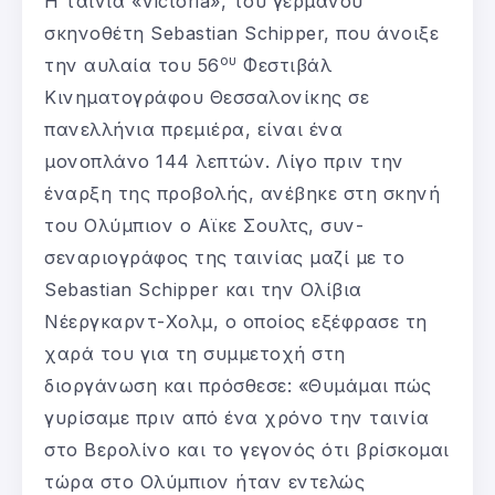
Η ταινία «Victoria», του γερμανού
σκηνοθέτη Sebastian Schipper, που άνοιξε
ου
την αυλαία του 56
Φεστιβάλ
Κινηματογράφου Θεσσαλονίκης σε
πανελλήνια πρεμιέρα, είναι ένα
μονοπλάνο 144 λεπτών. Λίγο πριν την
έναρξη της προβολής, ανέβηκε στη σκηνή
του Ολύμπιον ο Αϊκε Σουλτς, συν-
σεναριογράφος της ταινίας μαζί με το
Sebastian Schipper και την Ολίβια
Νέεργκαρντ-Χολμ, ο οποίος εξέφρασε τη
χαρά του για τη συμμετοχή στη
διοργάνωση και πρόσθεσε: «Θυμάμαι πώς
γυρίσαμε πριν από ένα χρόνο την ταινία
στο Βερολίνο και το γεγονός ότι βρίσκομαι
τώρα στο Ολύμπιον ήταν εντελώς