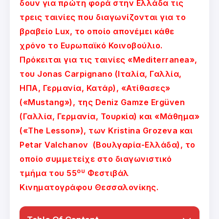
δουν για πρώτη φορά στην Ελλάδα τις
τρεις ταινίες που διαγωνίζονται για το
βραβείο Lux, το οποίο απονέμει κάθε
χρόνο το Ευρωπαϊκό Κοινοβούλιο.
Πρόκειται για τις ταινίες «Mediterranea»,
του Jonas Carpignano (Ιταλία, Γαλλία,
ΗΠΑ, Γερμανία, Κατάρ), «Ατίθασες»
(«Mustang»), της Deniz Gamze Ergüven
(Γαλλία, Γερμανία, Τουρκία) και «Μάθημα»
(«The Lesson»), των Kristina Grozeva και
Petar Valchanov (Βουλγαρία-Ελλάδα), το
οποίο συμμετείχε στο διαγωνιστικό
ου
τμήμα του 55
Φεστιβάλ
Κινηματογράφου Θεσσαλονίκης.