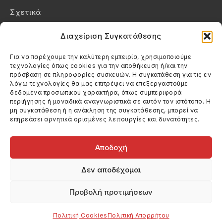
Σχετικά
Επικοινωνία
Διαχείριση Συγκατάθεσης
Πολιτική Απορρήτου
Για να παρέχουμε την καλύτερη εμπειρία, χρησιμοποιούμε
τεχνολογίες όπως cookies για την αποθήκευση ή/και την
Πολιτική Cookies (ΕΕ)
πρόσβαση σε πληροφορίες συσκευών. Η συγκατάθεση για τις εν
λόγω τεχνολογίες θα μας επιτρέψει να επεξεργαστούμε
δεδομένα προσωπικού χαρακτήρα, όπως συμπεριφορά
Στοιχεία Επικοινωνίας
περιήγησης ή μοναδικά αναγνωριστικά σε αυτόν τον ιστότοπο. Η
Καλεσέ μας
μη συγκατάθεση ή η ανάκληση της συγκατάθεσης, μπορεί να
επηρεάσει αρνητικά ορισμένες λειτουργίες και δυνατότητες.
(+30) 6974123481
Στείλε μας email
info@filmandtheater.gr
Αποδοχή
Δεν αποδέχομαι
Προβολή προτιμήσεων
Copyright 2026 Filmandtheater / All rights reserved
Κατασκευή Ιστοσελίδας Dtek Networking
Πολιτική Cookies
Πολιτική Απορρήτου