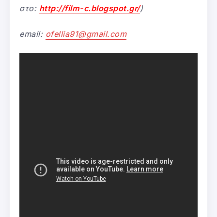
στο:
http://film-c.blogspot.gr/
)
email
:
ofellia91@gmail.com