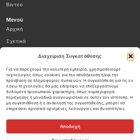
Βίντεο
Μενού
Αρχική
Σχετικά
Επικοινωνία
Διαχείριση Συγκατάθεσης
Πολιτική Απορρήτου
Για να παρέχουμε την καλύτερη εμπειρία, χρησιμοποιούμε
τεχνολογίες όπως cookies για την αποθήκευση ή/και την
Πολιτική Cookies (ΕΕ)
πρόσβαση σε πληροφορίες συσκευών. Η συγκατάθεση για τις εν
λόγω τεχνολογίες θα μας επιτρέψει να επεξεργαστούμε
δεδομένα προσωπικού χαρακτήρα, όπως συμπεριφορά
Στοιχεία Επικοινωνίας
περιήγησης ή μοναδικά αναγνωριστικά σε αυτόν τον ιστότοπο. Η
Καλεσέ μας
μη συγκατάθεση ή η ανάκληση της συγκατάθεσης, μπορεί να
επηρεάσει αρνητικά ορισμένες λειτουργίες και δυνατότητες.
(+30) 6974123481
Στείλε μας email
info@filmandtheater.gr
Αποδοχή