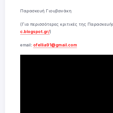
Παρασκευή Γιουβανάκη
(Για περισσότερες κριτικές της Παρασκευ
c.blogspot.gr/
)
email:
ofellia91@gmail.com