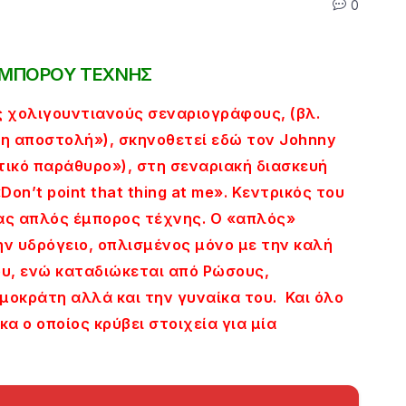
0
 ΕΜΠΟΡΟΥ ΤΕΧΝΗΣ
ς χολιγουντιανούς σεναριογράφους, (βλ.
υνη αποστολή»), σκηνοθετεί εδώ τον Johnny
ικό παράθυρο»), στη σεναριακή διασκευή
n’t point that thing at me». Κεντρικός του
νας απλός έμπορος τέχνης. Ο «απλός»
ην υδρόγειο, οπλισμένος μόνο με την καλή
του, ενώ καταδιώκεται από Ρώσους,
μοκράτη αλλά και την γυναίκα του. Και όλο
α ο οποίος κρύβει στοιχεία για μία