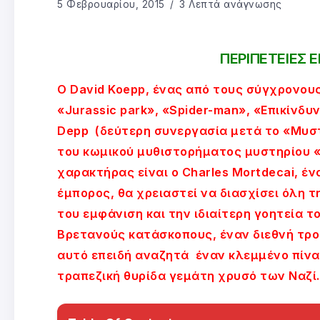
5 Φεβρουαρίου, 2015
3 Λεπτά ανάγνωσης
ΠΕΡΙΠΕΤΕΙΕΣ
Ο David Koepp, ένας από τους σύγχρονου
«Jurassic park», «Spider-man», «Επικίνδ
Depp (δεύτερη συνεργασία μετά το «Μυστ
του κωμικού μυθιστορήματος μυστηρίου «Do
χαρακτήρας είναι ο Charles Mortdecai, έ
έμπορος, θα χρειαστεί να διασχίσει όλη τ
του εμφάνιση και την ιδιαίτερη γοητεία 
Βρετανούς κατάσκοπους, έναν διεθνή τρο
αυτό επειδή αναζητά έναν κλεμμένο πίνακ
τραπεζική θυρίδα γεμάτη χρυσό των Ναζί.