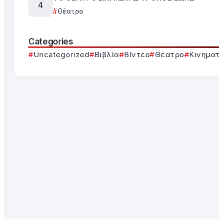
Θέατρο
Categories
Uncategorized
Βιβλία
Βίντεο
Θέατρο
Κινημα