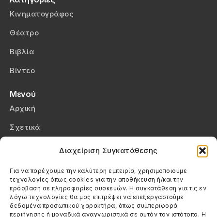
Κινηματογράφος
Θέατρο
Βιβλία
Βίντεο
Μενού
Αρχική
Σχετικά
Επικοινωνία
Διαχείριση Συγκατάθεσης
Πολιτική Απορρήτου
Για να παρέχουμε την καλύτερη εμπειρία, χρησιμοποιούμε
τεχνολογίες όπως cookies για την αποθήκευση ή/και την
Πολιτική Cookies (ΕΕ)
πρόσβαση σε πληροφορίες συσκευών. Η συγκατάθεση για τις εν
λόγω τεχνολογίες θα μας επιτρέψει να επεξεργαστούμε
δεδομένα προσωπικού χαρακτήρα, όπως συμπεριφορά
Στοιχεία Επικοινωνίας
περιήγησης ή μοναδικά αναγνωριστικά σε αυτόν τον ιστότοπο. Η