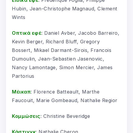
Ειδικά εφέ
: Frederique Foglia, Philippe
Hubin, Jean-Christophe Magnaud, Clement
Wints
Οπτικά εφέ
: Daniel Avber, Jacobo Barreiro,
Kevin Berger, Richard Bluff, Gregory
Bossert, Mikael Darmant-Sirois, Francois
Dumoulin, Jean-Sebastien Jasenoviic,
Nancy Lamontage, Simon Mercier, James
Partorius
Μέικαπ
: Florence Batteault, Marthe
Faucouit, Marie Gombeaud, Nathalie Regior
Κομμώσεις
: Christine Beveridge
Κάστινγκ
: Nathalie Cheron