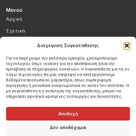
Μενού
Αρχική
Σχετικά
Επικοινωνία
Διαχείριση Συγκατάθεσης
Πολιτική Απορρήτου
Για να παρέχουμε την καλύτερη εμπειρία, χρησιμοποιούμε
τεχνολογίες όπως cookies για την αποθήκευση ή/και την
Πολιτική Cookies (ΕΕ)
πρόσβαση σε πληροφορίες συσκευών. Η συγκατάθεση για τις εν
λόγω τεχνολογίες θα μας επιτρέψει να επεξεργαστούμε
δεδομένα προσωπικού χαρακτήρα, όπως συμπεριφορά
Στοιχεία Επικοινωνίας
περιήγησης ή μοναδικά αναγνωριστικά σε αυτόν τον ιστότοπο. Η
Καλεσέ μας
μη συγκατάθεση ή η ανάκληση της συγκατάθεσης, μπορεί να
επηρεάσει αρνητικά ορισμένες λειτουργίες και δυνατότητες.
(+30) 6974123481
Στείλε μας email
info@filmandtheater.gr
Αποδοχή
Δεν αποδέχομαι