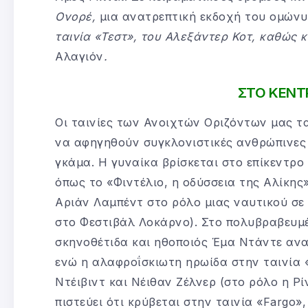
Ονορέ,
μια ανατρεπτική εκδοχή του ομώνυ
ταινία «Τεστ», του Αλεξάντερ Κοτ, καθώς κ
Αλαγιόν
.
ΣΤΟ ΚΕΝΤ
Οι ταινίες των Ανοιχτών Οριζόντων μας τα
να αφηγηθούν συγκλονιστικές ανθρώπινες ι
γκάμα. Η γυναίκα βρίσκεται στο επίκεντρο 
όπως το «Φιντέλιο, η οδύσσεια της Αλίκης
Αριάν Λαμπέντ στο ρόλο μιας ναυτικού σε
στο Φεστιβάλ Λοκάρνο). Στο πολυβραβευμ
σκηνοθέτιδα και ηθοποιός Έμα Ντάντε αναδ
ενώ η αλαφροΐσκιωτη ηρωίδα στην ταινία 
Ντέιβιντ και Νέιθαν Ζέλνερ (στο ρόλο η Ρ
πιστεύει ότι κρύβεται στην ταινία «Fargo