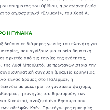
μου ποιήματος του Οβίδιου,
η μοντέρνα βωβή
αι το ατμοσφαιρικό «
Σλιμανέ», του Χοσέ Α.
ΡΟ Η ΓΥΝΑΙΚΑ
ξιδεύουν σε διάφορες γωνιές του πλανήτη για
στορίες, που αγγίζουν μια ευρεία θεματική
σε αρκετές από τις ταινίες της ενότητας,
», της Λυσί Μπορλετό, με πρωταγωνίστρια την
 συναισθηματική σύγχυση (βραβείο ερμηνείας
ένο «Ένας δρόμος στο Παλέρμο», η
εικνύει με μαεστρία το γυναικείο ψυχισμό,
«Κουμίκo, η κυνηγός του θησαυρού», των
ίνκο Κικούτσι), αναζητά ένα θησαυρό που
», των αδελφών Κοέν. Πρωτόγνωρες εμπειρίες