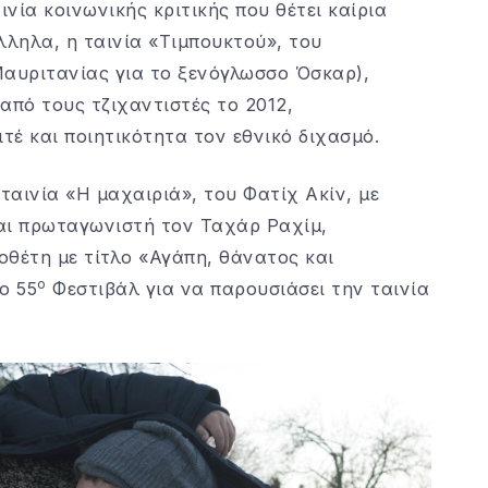
ινία κοινωνικής κριτικής που θέτει καίρια
ληλα, η ταινία «Τιμπουκτού», του
αυριτανίας για το ξενόγλωσσο Όσκαρ),
από τους τζιχαντιστές το 2012,
έ και ποιητικότητα τον εθνικό διχασμό.
αινία «Η μαχαιριά», του Φατίχ Ακίν, με
αι πρωταγωνιστή τον Ταχάρ Ραχίμ,
οθέτη με τίτλο «Αγάπη, θάνατος και
ο
ο 55
Φεστιβάλ για να παρουσιάσει την ταινία