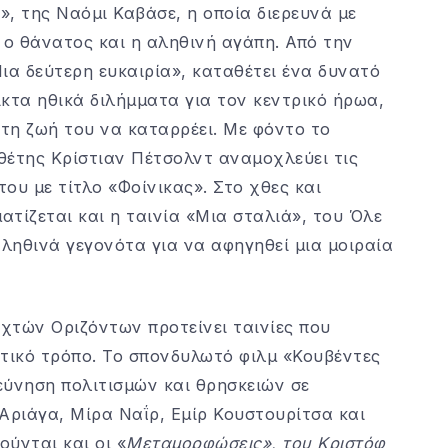
, της Ναόμι Καβάσε, η οποία διερευνά με
 ο θάνατος και η αληθινή αγάπη. Από την
ια δεύτερη ευκαιρία», καταθέτει ένα δυνατό
κτα ηθικά διλήμματα για τον κεντρικό ήρωα,
 τη ζωή του να καταρρέει. Με φόντο το
θέτης Κρίστιαν Πέτσολντ αναμοχλεύει τις
του με τίτλο «Φοίνικας». Στο χθες και
ατίζεται και η ταινία «Μια σταλιά», του Όλε
αληθινά γεγονότα για να αφηγηθεί μια μοιραία
χτών Οριζόντων προτείνει ταινίες που
στικό τρόπο. Το σπονδυλωτό φιλμ «Κουβέντες
ρεύνηση πολιτισμών και θρησκειών σε
Αριάγα, Μίρα Ναΐρ, Εμίρ Κουστουρίτσα και
ούνται και οι «
Μεταμορφώσεις», του Κριστόφ