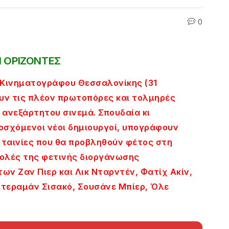
0
Ι ΟΡΙΖΟΝΤΕΣ
Κινηματογράφου Θεσσαλονίκης (31
υν τις πλέον πρωτοπόρες και τολμηρές
ανεξάρτητου σινεμά. Σπουδαία κι
οσχόμενοι νέοι δημιουργοί, υπογράφουν
 ταινίες που θα προβληθούν φέτος στη
βολές της φετινής διοργάνωσης
ων Ζαν Πιερ και Λικ Νταρντέν, Φατίχ Ακίν,
ντεραμάν Σισακό, Σουσάνε Μπίερ, Όλε
.