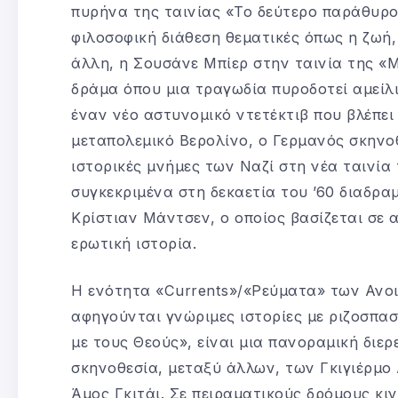
πυρήνα της ταινίας «Το δεύτερο παράθυρο»
φιλοσοφική διάθεση θεματικές όπως η ζωή,
άλλη, η Σουσάνε Μπίερ στην ταινία της «Μ
δράμα όπου μια τραγωδία πυροδοτεί αμείλι
έναν νέο αστυνομικό ντετέκτιβ που βλέπει
μεταπολεμικό Βερολίνο, ο Γερμανός σκηνο
ιστορικές μνήμες των Ναζί στη νέα ταινία 
συγκεκριμένα στη δεκαετία του ’60 διαδραμ
Κρίστιαν Μάντσεν, ο οποίος βασίζεται σε 
ερωτική ιστορία.
Η ενότητα «Currents»/«Ρεύματα» των Ανοι
αφηγούνται γνώριμες ιστορίες με ριζοσπα
με τους Θεούς», είναι μια πανοραμική διε
σκηνοθεσία, μεταξύ άλλων, των Γκιγιέρμο 
Άμος Γκιτάι. Σε πειραματικούς δρόμους κιν