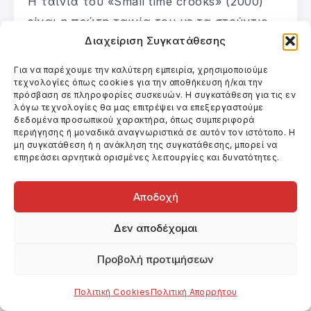
Η ταινία του «Small time crooks» (2000)
είναι η πρώτη ταινία του με τα στούντιο
Διαχείριση Συγκατάθεσης
της Dream Works SKG και μας παρουσιάζει
μια αλλαγή στη σκηνοθεσία του. Ο Allen
Για να παρέχουμε την καλύτερη εμπειρία, χρησιμοποιούμε
ξεκίνησε δίνοντας περισσότερες
τεχνολογίες όπως cookies για την αποθήκευση ή/και την
πρόσβαση σε πληροφορίες συσκευών. Η συγκατάθεση για τις εν
συνεντεύξεις και κάνει μια προφανή
λόγω τεχνολογίες θα μας επιτρέψει να επεξεργαστούμε
δεδομένα προσωπικού χαρακτήρα, όπως συμπεριφορά
στροφή στις καθαρά κωμικές του ρίζες. Η
περιήγησης ή μοναδικά αναγνωριστικά σε αυτόν τον ιστότοπο. Η
ταινία είχε σχετική επιτυχία, αποδίδοντας
μη συγκατάθεση ή η ανάκληση της συγκατάθεσης, μπορεί να
επηρεάσει αρνητικά ορισμένες λειτουργίες και δυνατότητες.
πάνω από 17 εκατ. δολάρια στις ΗΠΑ,
αλλά και οι επόμενες τέσσερις ταινίες του
Αποδοχή
πήγαν καλά στο box office, ανάμεσα σε
αυτές η πολύ ακριβή παραγωγή του, «The
Δεν αποδέχομαι
curse of the Jade Scorpion», με
Προβολή προτιμήσεων
προϋπολογισμό 33 εκατ. δολάρια. Οι
ταινίες «Hollywood ending», «Anything
Πολιτική Cookies
Πολιτική Απορρήτου
else» και «Melinda and Melinda» έδωσαν