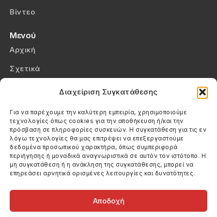
Βίντεο
Μενού
Αρχική
Σχετικά
Επικοινωνία
Διαχείριση Συγκατάθεσης
Πολιτική Απορρήτου
Για να παρέχουμε την καλύτερη εμπειρία, χρησιμοποιούμε
τεχνολογίες όπως cookies για την αποθήκευση ή/και την
Πολιτική Cookies (ΕΕ)
πρόσβαση σε πληροφορίες συσκευών. Η συγκατάθεση για τις εν
λόγω τεχνολογίες θα μας επιτρέψει να επεξεργαστούμε
δεδομένα προσωπικού χαρακτήρα, όπως συμπεριφορά
Στοιχεία Επικοινωνίας
περιήγησης ή μοναδικά αναγνωριστικά σε αυτόν τον ιστότοπο. Η
Καλεσέ μας
μη συγκατάθεση ή η ανάκληση της συγκατάθεσης, μπορεί να
επηρεάσει αρνητικά ορισμένες λειτουργίες και δυνατότητες.
(+30) 6974123481
Στείλε μας email
info@filmandtheater.gr
Αποδοχή